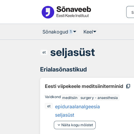
Otsingu juurde
Põhisisu juurde
Sõnakogud
Keel
1
seljasüst
et
Erialasõnastikud
content_copy
Eesti viipekeele meditsiiniterminid
Valdkond
meditsiin
surgery - anaesthesia
epiduraalanalgeesia
et
seljasüst
keyboard_arrow_down
Näita kogu mõistet