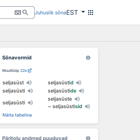
keyboard
search
apps
EST
Juhuslik sõna
Sõnavormid
Muuttüüp
22e
seljasüst
seljasüsti
d
seljasüsti
seljasüsti
de
seljasüste
seljasüsti
~
seljasüsti
sid
Näita tabelina
Päritolu andmed puuduvad