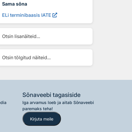
Sama sõna
ELi terminibaasis IATE
Otsin lisanäiteid...
Otsin tõlgitud näiteid...
Sõnaveebi tagasiside
edia
Iga arvamus loeb ja aitab Sõnaveebi
paremaks teha!
Kirjuta meile