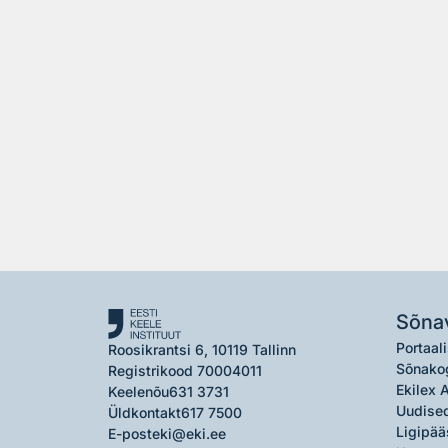
Sõna
Portaali
Roosikrantsi 6, 10119 Tallinn
Sõnako
Registrikood 70004011
Ekilex 
Keelenõu
631 3731
Uudised
Üldkontakt
617 7500
Ligipää
E-post
eki@eki.ee