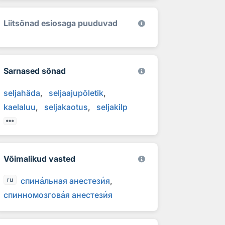
Liitsõnad esiosaga puuduvad
Sarnased sõnad
seljahäda
seljaajupõletik
kaelaluu
seljakaotus
seljakilp
Võimalikud vasted
спин
а
льная анестез
и
я
ru
спинномозгов
а
я анестез
и
я