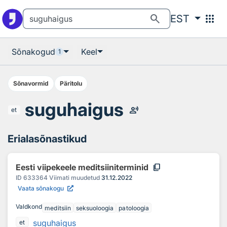
Otsingu juurde
Põhisisu juurde
search
apps
EST
Sõnakogud
Keel
1
Sõnavormid
Päritolu
suguhaigus
record_voice_over
et
Erialasõnastikud
content_copy
Eesti viipekeele meditsiiniterminid
ID
633364
Viimati muudetud
31.12.2022
Vaata sõnakogu
Valdkond
meditsiin
seksuoloogia
patoloogia
suguhaigus
et