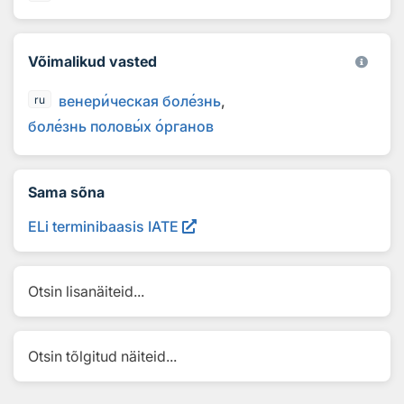
Võimalikud vasted
венер
и
ческая бол
е
знь
ru
бол
е
знь полов
ы
х
о
рганов
Sama sõna
ELi terminibaasis IATE
Otsin lisanäiteid...
Otsin tõlgitud näiteid...