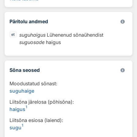
Päritolu andmed
suguhaigus
Lühenenud sõnaühendist
et
suguosade
haigus
Sõna seosed
Moodustatud sõnast:
suguhaige
Liitsõna järelosa (põhisõna):
1
haigus
Liitsõna esiosa (laiend):
1
sugu