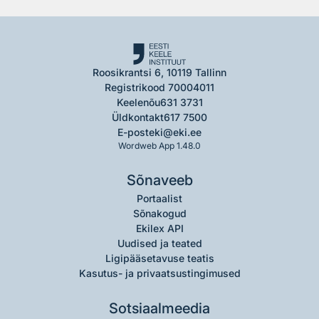
Roosikrantsi 6, 10119 Tallinn
Registrikood 70004011
Keelenõu
631 3731
Üldkontakt
617 7500
E-post
eki@eki.ee
Wordweb App 1.48.0
Sõnaveeb
Portaalist
Sõnakogud
Ekilex API
Uudised ja teated
Ligipääsetavuse teatis
Kasutus- ja privaatsustingimused
Sotsiaalmeedia