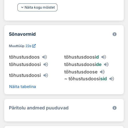
keyboard_arrow_down
Näita kogu mõistet
Sõnavormid
Muuttüüp
22e
tõhustusdoos
tõhustusdoosi
d
tõhustusdoosi
tõhustusdoosi
de
tõhustusdoose
tõhustusdoosi
~
tõhustusdoosi
sid
Näita tabelina
Päritolu andmed puuduvad