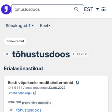
Otsingu juurde
Põhisisu juurde
search
apps
EST
Sõnakogud
Keel
1
Sõnavormid
tõhustusdoos
et
UUS
2021
Erialasõnastikud
content_copy
Eesti viipekeele meditsiiniterminid
ID
615831
Viimati muudetud
23.08.2022
Vaata sõnakogu
Valdkond
preventive medicine
tõhustusdoos
et