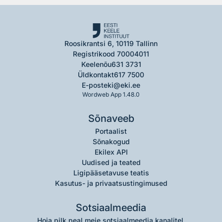
Roosikrantsi 6, 10119 Tallinn
Registrikood 70004011
Keelenõu
631 3731
Üldkontakt
617 7500
E-post
eki@eki.ee
Wordweb App 1.48.0
Sõnaveeb
Portaalist
Sõnakogud
Ekilex API
Uudised ja teated
Ligipääsetavuse teatis
Kasutus- ja privaatsustingimused
Sotsiaalmeedia
Hoia pilk peal meie sotsiaalmeedia kanalitel.