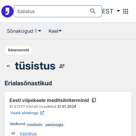
Otsingu juurde
Põhisisu juurde
search
apps
EST
Sõnakogud
Keel
1
Sõnavormid
tüsistus
record_voice_over
et
Erialasõnastikud
content_copy
Eesti viipekeele meditsiiniterminid
ID
613111
Viimati muudetud
21.01.2024
Vaata sõnakogu
Valdkond
meditsiin
patoloogia
tüsistus
et