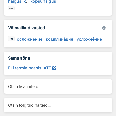
haiguslik
kopsuhaigus
Võimalikud vasted
осложн
е
ние
комплик
а
ция
усложн
е
ние
ru
Sama sõna
ELi terminibaasis IATE
Otsin lisanäiteid...
Otsin tõlgitud näiteid...