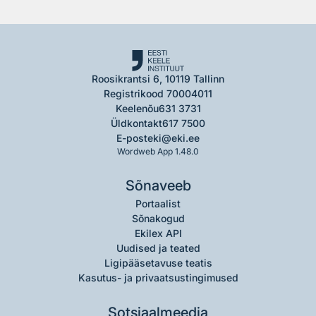
Roosikrantsi 6, 10119 Tallinn
Registrikood 70004011
Keelenõu
631 3731
Üldkontakt
617 7500
E-post
eki@eki.ee
Wordweb App 1.48.0
Sõnaveeb
Portaalist
Sõnakogud
Ekilex API
Uudised ja teated
Ligipääsetavuse teatis
Kasutus- ja privaatsustingimused
Sotsiaalmeedia