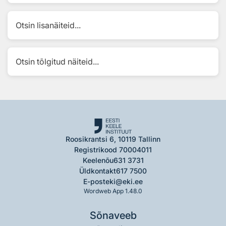
Otsin lisanäiteid...
Otsin tõlgitud näiteid...
Roosikrantsi 6, 10119 Tallinn
Registrikood 70004011
Keelenõu
631 3731
Üldkontakt
617 7500
E-post
eki@eki.ee
Wordweb App 1.48.0
Sõnaveeb