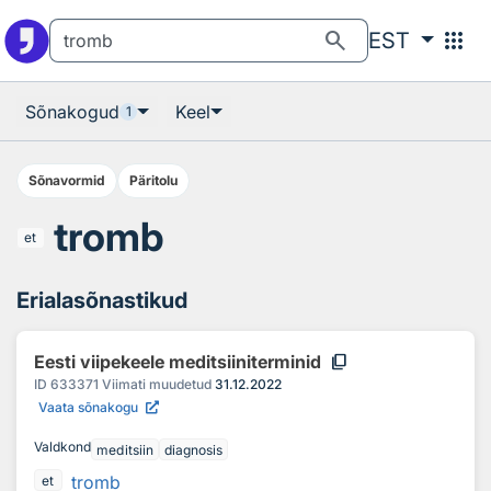
Otsingu juurde
Põhisisu juurde
search
apps
EST
Sõnakogud
Keel
1
Sõnavormid
Päritolu
tromb
et
Erialasõnastikud
content_copy
Eesti viipekeele meditsiiniterminid
ID
633371
Viimati muudetud
31.12.2022
Vaata sõnakogu
Valdkond
meditsiin
diagnosis
tromb
et