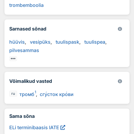
trombemboolia
Sarnased sõnad
hüüvis
vesipüks
tuulispask
tuulispea
pilvesammas
Võimalikud vasted
1
тромб
сг
у
сток кр
о
ви
ru
Sama sõna
ELi terminibaasis IATE