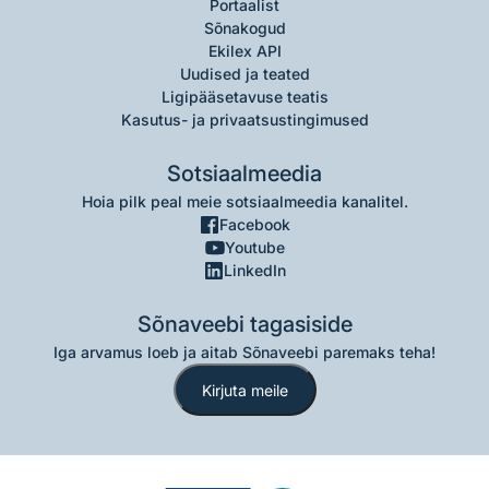
Portaalist
Sõnakogud
Ekilex API
Uudised ja teated
Ligipääsetavuse teatis
Kasutus- ja privaatsustingimused
Sotsiaalmeedia
Hoia pilk peal meie sotsiaalmeedia kanalitel.
Facebook
Youtube
LinkedIn
Sõnaveebi tagasiside
Iga arvamus loeb ja aitab Sõnaveebi paremaks teha!
Kirjuta meile