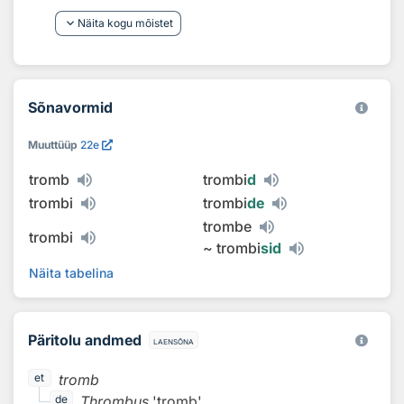
keyboard_arrow_down
Näita kogu mõistet
Sõnavormid
Muuttüüp
22e
tromb
trombi
d
trombi
trombi
de
trombe
trombi
~
trombi
sid
Näita tabelina
Päritolu andmed
laensõna
tromb
et
Thrombus
'tromb'
de