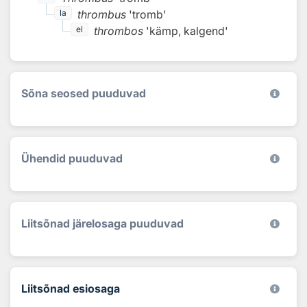
thrombus
'tromb'
la
thrombos
'kämp, kalgend'
el
Sõna seosed puuduvad
Ühendid puuduvad
Liitsõnad järelosaga puuduvad
Liitsõnad esiosaga