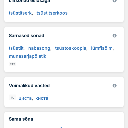
Liitsõnad esiosaga
tsüstitserk
tsüstitserkoos
Sarnased sõnad
tsüstiit
nabasong
tsüstoskoopia
lümfisõlm
munasarjapõletik
Võimalikud vasted
ц
и
ста
кист
а
ru
Sama sõna