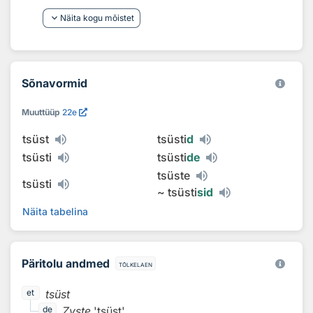
keyboard_arrow_down
Näita kogu mõistet
Sõnavormid
Muuttüüp
22e
tsüst
tsüsti
d
tsüsti
tsüsti
de
tsüste
tsüsti
~
tsüsti
sid
Näita tabelina
Päritolu andmed
tõlkelaen
tsüst
et
Zyste
'tsüst'
de