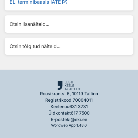
ELi terminibaasis IATE
Otsin lisanäiteid...
Otsin tõlgitud näiteid...
Roosikrantsi 6, 10119 Tallinn
Registrikood 70004011
Keelenõu
631 3731
Üldkontakt
617 7500
E-post
eki@eki.ee
Wordweb App 1.48.0