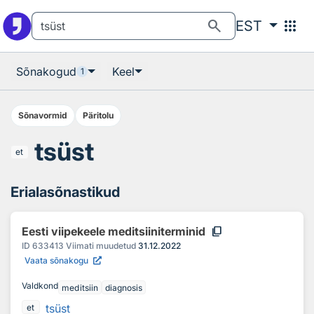
Otsingu juurde
Põhisisu juurde
search
apps
EST
Sõnakogud
Keel
1
Sõnavormid
Päritolu
tsüst
et
Erialasõnastikud
content_copy
Eesti viipekeele meditsiiniterminid
ID
633413
Viimati muudetud
31.12.2022
Vaata sõnakogu
Valdkond
meditsiin
diagnosis
tsüst
et