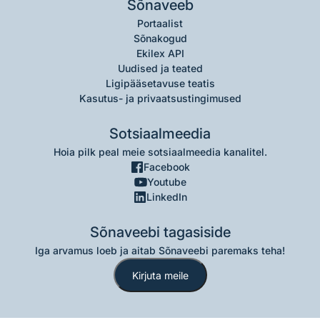
Sõnaveeb
Portaalist
Sõnakogud
Ekilex API
Uudised ja teated
Ligipääsetavuse teatis
Kasutus- ja privaatsustingimused
Sotsiaalmeedia
Hoia pilk peal meie sotsiaalmeedia kanalitel.
Facebook
Youtube
LinkedIn
Sõnaveebi tagasiside
Iga arvamus loeb ja aitab Sõnaveebi paremaks teha!
Kirjuta meile