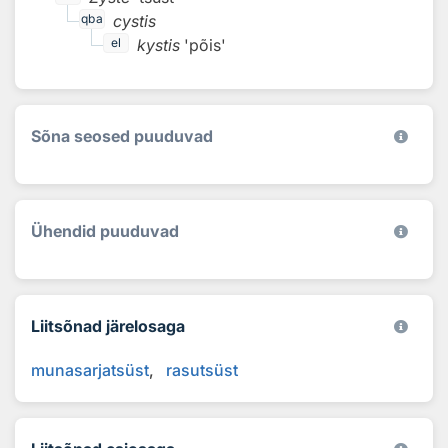
cystis
qba
kystis
'põis'
el
Sõna seosed puuduvad
Ühendid puuduvad
Liitsõnad järelosaga
munasarjatsüst
rasutsüst