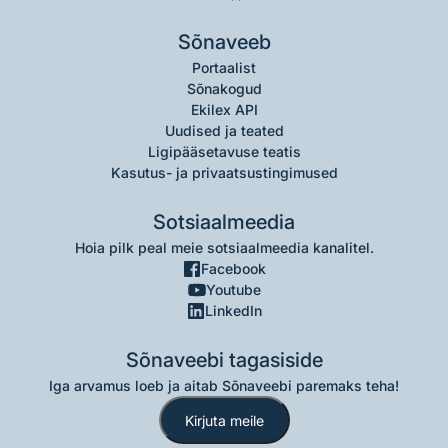
Sõnaveeb
Portaalist
Sõnakogud
Ekilex API
Uudised ja teated
Ligipääsetavuse teatis
Kasutus- ja privaatsustingimused
Sotsiaalmeedia
Hoia pilk peal meie sotsiaalmeedia kanalitel.
Facebook
Youtube
LinkedIn
Sõnaveebi tagasiside
Iga arvamus loeb ja aitab Sõnaveebi paremaks teha!
Kirjuta meile