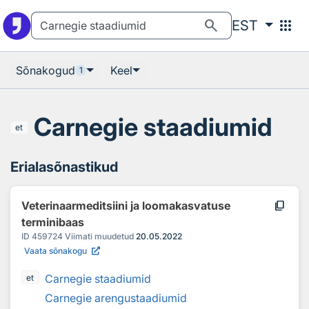
Otsingu juurde
Põhisisu juurde
search
apps
EST
Sõnakogud
Keel
1
Carnegie staadiumid
et
Erialasõnastikud
content_copy
Veterinaarmeditsiini ja loomakasvatuse
terminibaas
ID
459724
Viimati muudetud
20.05.2022
Vaata sõnakogu
Carnegie staadiumid
et
Carnegie arengustaadiumid