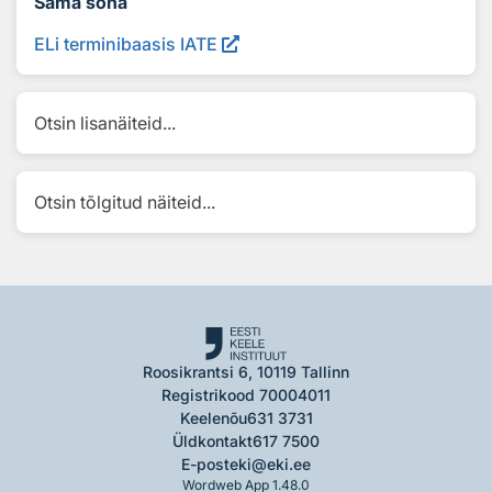
Sama sõna
ELi terminibaasis IATE
Otsin lisanäiteid...
Otsin tõlgitud näiteid...
Roosikrantsi 6, 10119 Tallinn
Registrikood 70004011
Keelenõu
631 3731
Üldkontakt
617 7500
E-post
eki@eki.ee
Wordweb App 1.48.0