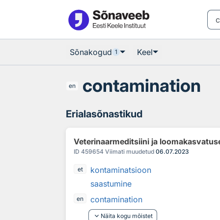
Otsingu juurde
Põhisisu juurde
Sõnakogud
Keel
1
contamination
en
Erialasõnastikud
Veterinaarmeditsiini ja loomakasvatus
ID
459654
Viimati muudetud
06.07.2023
kontaminatsioon
et
saastumine
contamination
en
keyboard_arrow_down
Näita kogu mõistet