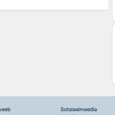
veeb
Sotsiaalmeedia