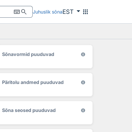
keyboard
search
apps
EST
Juhuslik sõna
Sõnavormid puuduvad
Päritolu andmed puuduvad
Sõna seosed puuduvad