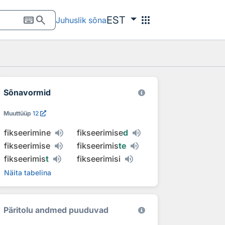
keyboard
search
apps
EST
Juhuslik sõna
Sõnavormid
Muuttüüp
12
fikseerimine
fikseerimise
d
fikseerimise
fikseerimis
te
fikseerimis
t
fikseerimisi
Näita tabelina
Päritolu andmed puuduvad