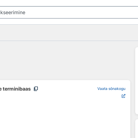
content_copy
e terminibaas
Vaata sõnakogu