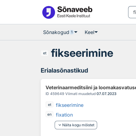
Otsingu juurde
Põhisisu juurde
Sõnakogud
Keel
1
fikseerimine
et
Erialasõnastikud
Veterinaarmeditsiini ja loomakasvatus
ID
459649
Viimati muudetud
07.07.2023
fikseerimine
et
fixation
en
keyboard_arrow_down
Näita kogu mõistet