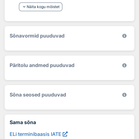
keyboard_arrow_down
Näita kogu mõistet
Sõnavormid puuduvad
Päritolu andmed puuduvad
Sõna seosed puuduvad
Sama sõna
ELi terminibaasis IATE