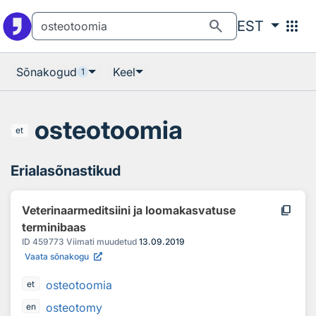
Otsingu juurde
Põhisisu juurde
search
apps
EST
Sõnakogud
Keel
1
osteotoomia
et
Erialasõnastikud
content_copy
Veterinaarmeditsiini ja loomakasvatuse
terminibaas
ID
459773
Viimati muudetud
13.09.2019
Vaata sõnakogu
osteotoomia
et
osteotomy
en