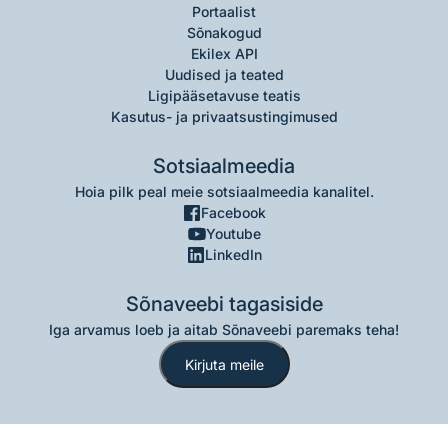
Portaalist
Sõnakogud
Ekilex API
Uudised ja teated
Ligipääsetavuse teatis
Kasutus- ja privaatsustingimused
Sotsiaalmeedia
Hoia pilk peal meie sotsiaalmeedia kanalitel.
Facebook
Youtube
LinkedIn
Sõnaveebi tagasiside
Iga arvamus loeb ja aitab Sõnaveebi paremaks teha!
Kirjuta meile