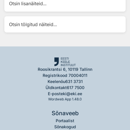
Otsin lisanäiteid...
Otsin tõlgitud näiteid...
Roosikrantsi 6, 10119 Tallinn
Registrikood 70004011
Keelenõu
631 3731
Üldkontakt
617 7500
E-post
eki@eki.ee
Wordweb App 1.48.0
Sõnaveeb
Portaalist
Sõnakogud