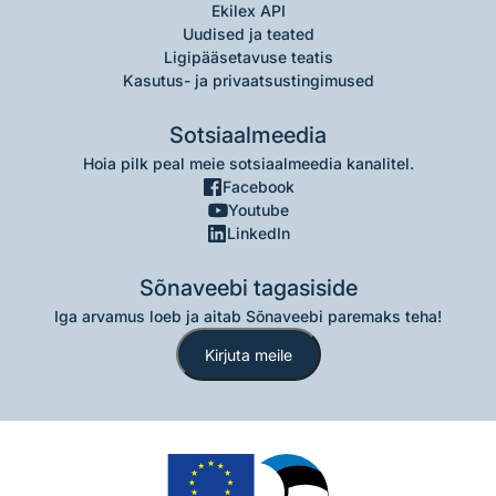
Ekilex API
Uudised ja teated
Ligipääsetavuse teatis
Kasutus- ja privaatsustingimused
Sotsiaalmeedia
Hoia pilk peal meie sotsiaalmeedia kanalitel.
Facebook
Youtube
LinkedIn
Sõnaveebi tagasiside
Iga arvamus loeb ja aitab Sõnaveebi paremaks teha!
Kirjuta meile