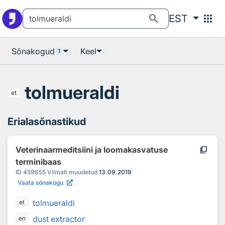
Otsingu juurde
Põhisisu juurde
search
apps
EST
Sõnakogud
Keel
1
tolmueraldi
et
Erialasõnastikud
content_copy
Veterinaarmeditsiini ja loomakasvatuse
terminibaas
ID
459655
Viimati muudetud
13.09.2019
Vaata sõnakogu
tolmueraldi
et
dust extractor
en