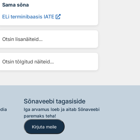
Sama sõna
ELi terminibaasis IATE
Otsin lisanäiteid...
Otsin tõlgitud näiteid...
Sõnaveebi tagasiside
edia
Iga arvamus loeb ja aitab Sõnaveebi
paremaks teha!
Kirjuta meile