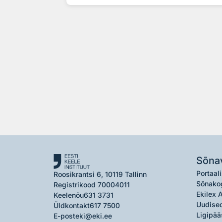
Sõna
Portaali
Roosikrantsi 6, 10119 Tallinn
Sõnako
Registrikood 70004011
Ekilex 
Keelenõu
631 3731
Uudised
Üldkontakt
617 7500
Ligipää
E-post
eki@eki.ee