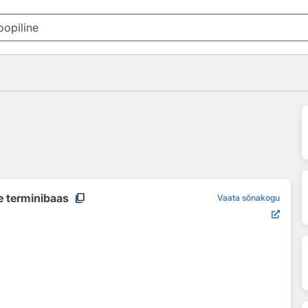
content_copy
e terminibaas
Vaata sõnakogu