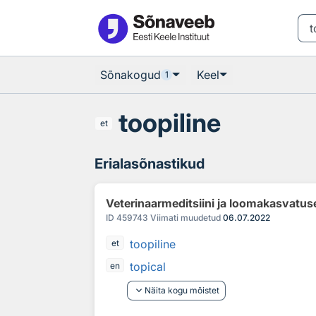
Otsingu juurde
Põhisisu juurde
Sõnakogud
Keel
1
toopiline
et
Erialasõnastikud
Veterinaarmeditsiini ja loomakasvatus
ID
459743
Viimati muudetud
06.07.2022
toopiline
et
topical
en
keyboard_arrow_down
Näita kogu mõistet