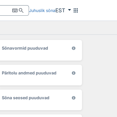
keyboard
search
apps
EST
Juhuslik sõna
Sõnavormid puuduvad
Päritolu andmed puuduvad
Sõna seosed puuduvad