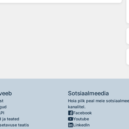
veeb
Sotsiaalmeedia
st
Hoia pilk peal meie sotsiaalme
gud
kanalitel.
API
Facebook
 ja teated
Youtube
setavuse teatis
LinkedIn