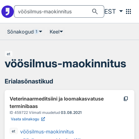
Otsingu juurde
Põhisisu juurde
search
apps
EST
Sõnakogud
Keel
1
et
vöösilmus-maokinnitus
Erialasõnastikud
content_copy
Veterinaarmeditsiini ja loomakasvatuse
terminibaas
ID
459722
Viimati muudetud
03.08.2021
Vaata sõnakogu
vöösilmus-maokinnitus
et