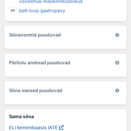
vöösilmus-maokinnituslõikus
belt-loop gastropexy
en
Sõnavormid puuduvad
Päritolu andmed puuduvad
Sõna seosed puuduvad
Sama sõna
ELi terminibaasis IATE