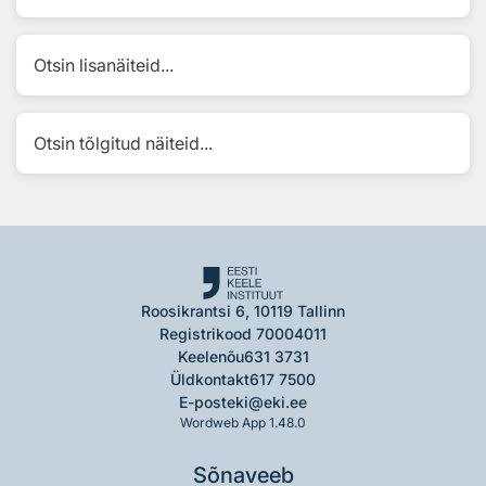
Otsin lisanäiteid...
Otsin tõlgitud näiteid...
Roosikrantsi 6, 10119 Tallinn
Registrikood 70004011
Keelenõu
631 3731
Üldkontakt
617 7500
E-post
eki@eki.ee
Wordweb App 1.48.0
Sõnaveeb