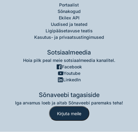
Portaalist
Sõnakogud
Ekilex API
Uudised ja teated
Ligipääsetavuse teatis
Kasutus- ja privaatsustingimused
Sotsiaalmeedia
Hoia pilk peal meie sotsiaalmeedia kanalitel.
Facebook
Youtube
LinkedIn
Sõnaveebi tagasiside
Iga arvamus loeb ja aitab Sõnaveebi paremaks teha!
Kirjuta meile