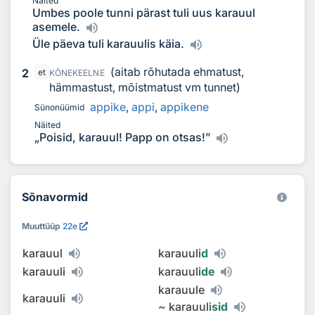
Näited
Umbes poole tunni pärast tuli uus karauul
asemele.
Üle päeva tuli karauulis käia.
(aitab rõhutada ehmatust,
2
et
KÕNEKEELNE
hämmastust, mõistmatust vm tunnet)
appike
,
appi
,
appikene
Sünonüümid
Näited
„Poisid, karauul! Papp on otsas!”
Sõnavormid
Muuttüüp
22e
karauul
karauuli
d
karauuli
karauuli
de
karauule
karauuli
~
karauuli
sid