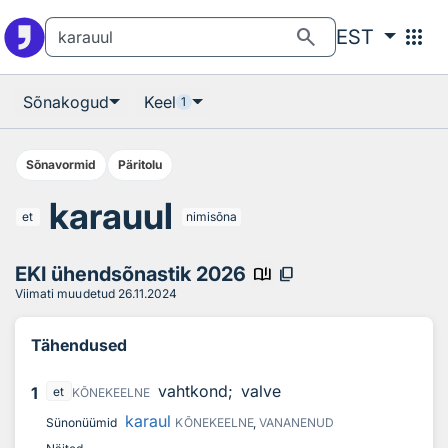
Otsingu juurde
Põhisisu juurde
search
apps
EST
Sõnakogud
Keel
1
Sõnavormid
Päritolu
karauul
et
nimisõna
EKI ühendsõnastik 2026
book_ribbon
content_copy
Viimati muudetud
26.11.2024
Tähendused
vahtkond;
valve
1
et
KÕNEKEELNE
karaul
Sünonüümid
KÕNEKEELNE
,
VANANENUD