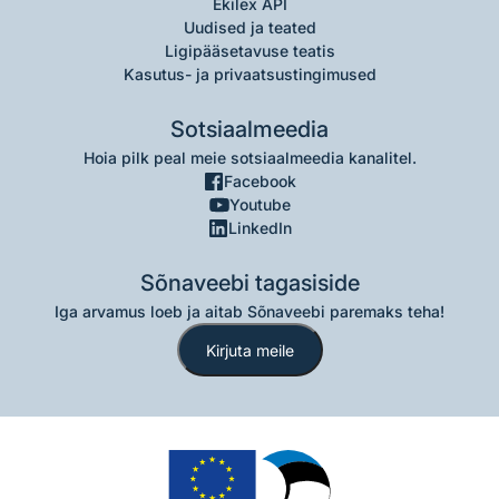
Ekilex API
Uudised ja teated
Ligipääsetavuse teatis
Kasutus- ja privaatsustingimused
Sotsiaalmeedia
Hoia pilk peal meie sotsiaalmeedia kanalitel.
Facebook
Youtube
LinkedIn
Sõnaveebi tagasiside
Iga arvamus loeb ja aitab Sõnaveebi paremaks teha!
Kirjuta meile