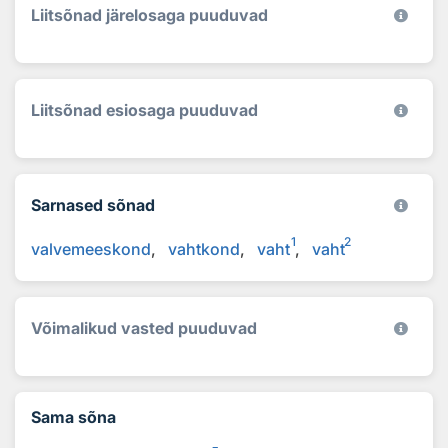
Liitsõnad järelosaga puuduvad
Liitsõnad esiosaga puuduvad
Sarnased sõnad
1
2
valvemeeskond
vahtkond
vaht
vaht
Võimalikud vasted puuduvad
Sama sõna