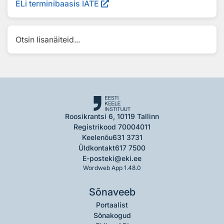
ELi terminibaasis IATE
Otsin lisanäiteid...
Roosikrantsi 6, 10119 Tallinn
Registrikood 70004011
Keelenõu
631 3731
Üldkontakt
617 7500
E-post
eki@eki.ee
Wordweb App 1.48.0
Sõnaveeb
Portaalist
Sõnakogud