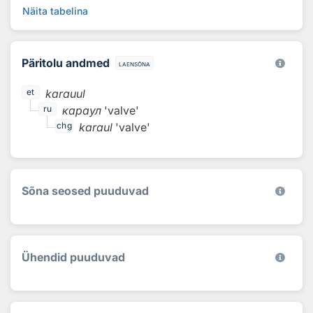
Näita tabelina
Päritolu andmed
laensõna
karauul
et
караул
'valve'
ru
karaul
'valve'
chg
Sõna seosed puuduvad
Ühendid puuduvad