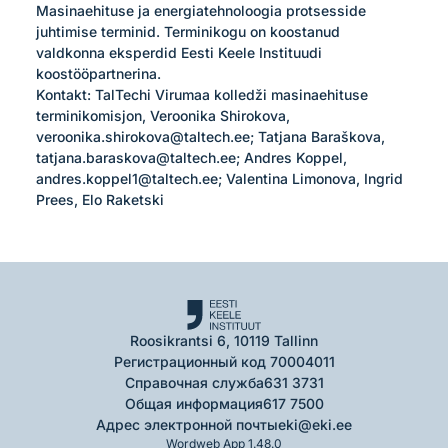
Masinaehituse ja energiatehnoloogia protsesside 
juhtimise terminid. Terminikogu on koostanud 
valdkonna eksperdid Eesti Keele Instituudi 
koostööpartnerina. 

Kontakt: TalTechi Virumaa kolledži masinaehituse 
terminikomisjon, Veroonika Shirokova, 
veroonika.shirokova@taltech.ee; Tatjana Baraškova, 
tatjana.baraskova@taltech.ee; Andres Koppel, 
andres.koppel1@taltech.ee; Valentina Limonova, Ingrid 
Prees, Elo Raketski
Roosikrantsi 6, 10119 Tallinn
Регистрационный код 70004011
Справочная служба
631 3731
Общая информация
617 7500
Адрес электронной почты
eki@eki.ee
Wordweb App 1.48.0