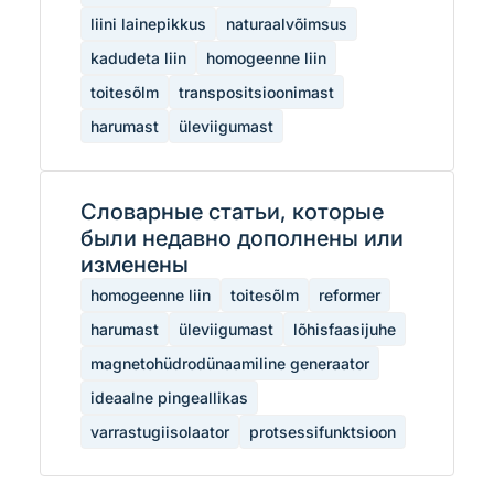
liini lainepikkus
naturaalvõimsus
kadudeta liin
homogeenne liin
toitesõlm
transpositsioonimast
harumast
üleviigumast
Словарные статьи, которые
были недавно дополнены или
изменены
homogeenne liin
toitesõlm
reformer
harumast
üleviigumast
lõhisfaasijuhe
magnetohüdrodünaamiline generaator
ideaalne pingeallikas
varrastugiisolaator
protsessifunktsioon