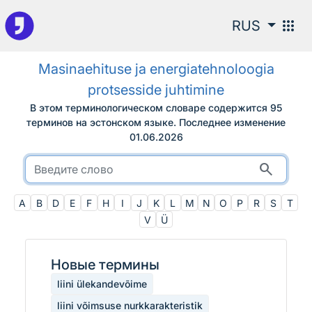
К поиску
apps
RUS
Masinaehituse ja energiatehnoloogia
protsesside juhtimine
В этом терминологическом словаре содержится 95
терминов на эстонском языке.
Последнее изменение
01.06.2026
search
A
B
D
E
F
H
I
J
K
L
M
N
O
P
R
S
T
V
Ü
Новые термины
liini ülekandevõime
liini võimsuse nurkkarakteristik