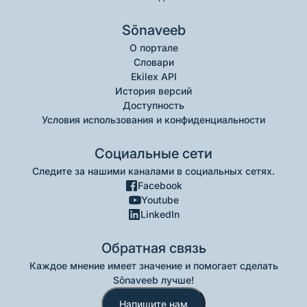
Sõnaveeb
О портале
Словари
Ekilex API
История версий
Доступность
Условия использования и конфиденциальности
Социальные сети
Следите за нашими каналами в социальных сетях.
Facebook
Youtube
LinkedIn
Обратная связь
Каждое мнение имеет значение и помогает сделать
Sõnaveeb лучше!
Напишите нам