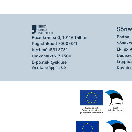
Sõna
Portaali
Roosikrantsi 6, 10119 Tallinn
Sõnako
Registrikood 70004011
Ekilex 
Keelenõu
631 3731
Uudised
Üldkontakt
617 7500
Ligipää
E-post
eki@eki.ee
Kasutus
Wordweb App 1.48.0