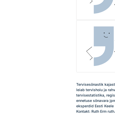
Tervisesõnastik kajast
leiab tervishoiu ja ra
tervisestatistika, regi
ennetuse sõnavara jpm
eksperdid Eesti Keele 
Kontakt: Ruth Erm rut