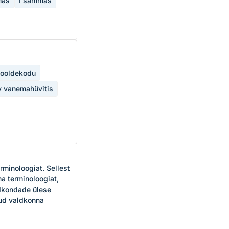
mas
I sammas
ooldekodu
v vanemahüvitis
minoloogiat. Sellest 
a terminoloogiat, 
ldkondade ülese 
ud valdkonna 