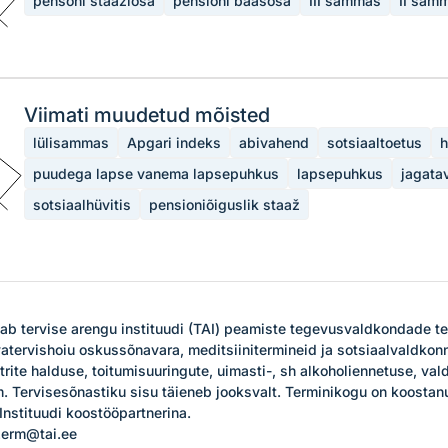
pensoni staažiosa
pensioni baasosa
III sammas
II sam
Viimati muudetud mõisted
lülisammas
Apgari indeks
abivahend
sotsiaaltoetus
h
puudega lapse vanema lapsepuhkus
lapsepuhkus
jagata
sotsiaalhüvitis
pensioniõiguslik staaž
ab tervise arengu instituudi (TAI) peamiste tegevusvaldkondade ter
hvatervishoiu oskussõnavara, meditsiinitermineid ja sotsiaalvaldkonn
strite halduse, toitumisuuringute, uimasti-, sh alkoholiennetuse, va
. Tervisesõnastiku sisu täieneb jooksvalt. Terminikogu on koostan
Instituudi koostööpartnerina.

h.erm@tai.ee