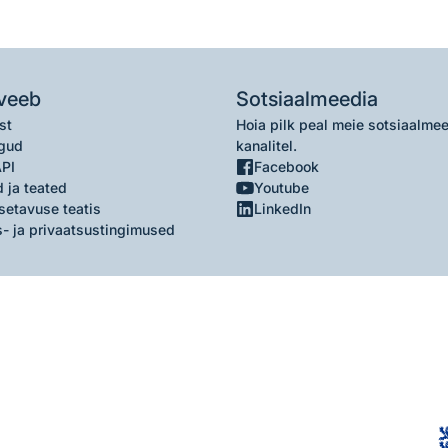
veeb
Sotsiaalmeedia
st
Hoia pilk peal meie sotsiaalme
gud
kanalitel.
API
Facebook
 ja teated
Youtube
setavuse teatis
LinkedIn
- ja privaatsustingimused