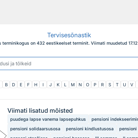
Tervisesõnastik
s terminikogus on 432 eestikeelset terminit.
Viimati muudetud
17.1
A
B
D
E
F
H
I
J
K
L
M
N
O
P
R
S
T
U
V
Viimati lisatud mõisted
puudega lapse vanema lapsepuhkus
pensioni indekseerimi
pensioni solidaarsusosa
pensioni kindlustusosa
pensioni