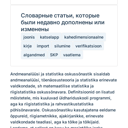
Словарные статьи, которые
были недавно дополнены или
изменены
joonis
katselapp
kahedimensionaalne
kirje
import
silumine
verifikatsioon
algandmed
SKP
vaatlema
Andmeanalüüsi ja statistika oskussõnastik sisaldab 
andmeanalüüsi, tõenäosusteooria ja statistika erinevate 
valdkondade, sh matemaatilise statistika ja 
riigistatistika oskussõnavara. Definitsioonid on lisatud 
mõistetele, mis kuuluvad üldhariduskooli programmi, 
aga ka riigistatistika ja rahvastikustatistika 
põhisõnavarale. Oskussõnastiku kasutajatena eeldame 
õppureid, riigiametnikke, ajakirjanikke, erinevate 
valdkondade teadlasi, aga ka tõlke ja tõlkijaid. 
Loodame, et sellest on kasu ka masintõlke jaoks. 