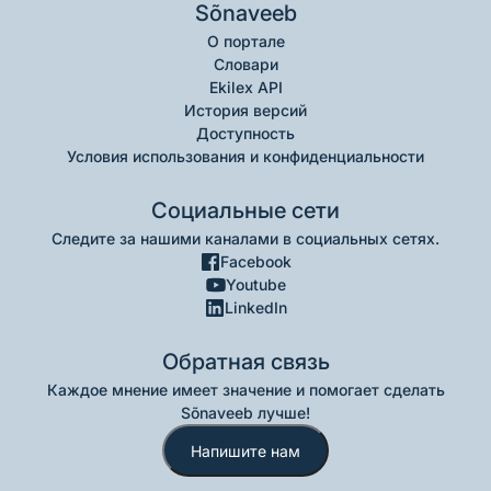
Sõnaveeb
О портале
Словари
Ekilex API
История версий
Доступность
Условия использования и конфиденциальности
Социальные сети
Следите за нашими каналами в социальных сетях.
Facebook
Youtube
LinkedIn
Обратная связь
Каждое мнение имеет значение и помогает сделать
Sõnaveeb лучше!
Напишите нам