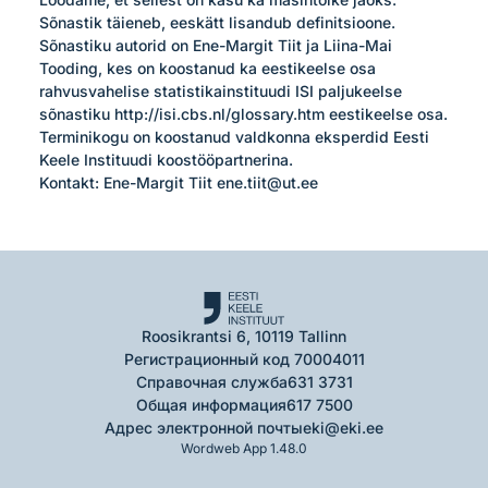
Sõnastik täieneb, eeskätt lisandub definitsioone. 
Sõnastiku autorid on Ene-Margit Tiit ja Liina-Mai 
Tooding, kes on koostanud ka eestikeelse osa 
rahvusvahelise statistikainstituudi ISI paljukeelse 
sõnastiku http://isi.cbs.nl/glossary.htm eestikeelse osa. 
Terminikogu on koostanud valdkonna eksperdid Eesti 
Keele Instituudi koostööpartnerina. 

Kontakt: Ene-Margit Tiit ene.tiit@ut.ee 
Roosikrantsi 6, 10119 Tallinn
Регистрационный код 70004011
Справочная служба
631 3731
Общая информация
617 7500
Адрес электронной почты
eki@eki.ee
Wordweb App 1.48.0