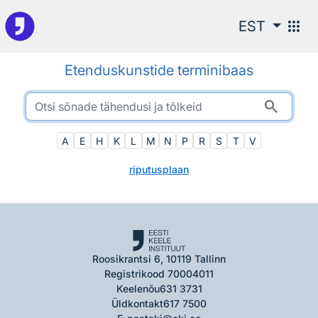
Otsingu juurde
apps
EST
Etenduskunstide terminibaas
search
A
E
H
K
L
M
N
P
R
S
T
V
riputusplaan
Roosikrantsi 6, 10119 Tallinn
Registrikood 70004011
Keelenõu
631 3731
Üldkontakt
617 7500