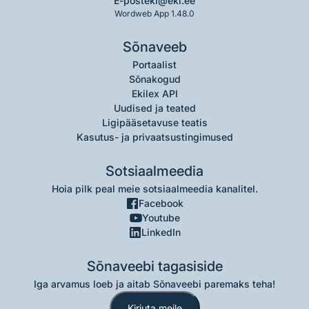
E-post
eki@eki.ee
Wordweb App 1.48.0
Sõnaveeb
Portaalist
Sõnakogud
Ekilex API
Uudised ja teated
Ligipääsetavuse teatis
Kasutus- ja privaatsustingimused
Sotsiaalmeedia
Hoia pilk peal meie sotsiaalmeedia kanalitel.
Facebook
Youtube
LinkedIn
Sõnaveebi tagasiside
Iga arvamus loeb ja aitab Sõnaveebi paremaks teha!
Kirjuta meile