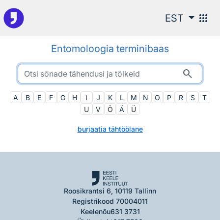
Otsingu juurde
apps
EST
Entomoloogia terminibaas
search
A
B
E
F
G
H
I
J
K
L
M
N
O
P
R
S
T
U
V
Õ
Ä
Ü
burjaatia tähtöölane
Roosikrantsi 6, 10119 Tallinn
Registrikood 70004011
Keelenõu
631 3731