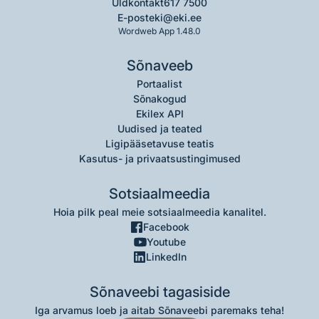
Üldkontakt
617 7500
E-post
eki@eki.ee
Wordweb App 1.48.0
Sõnaveeb
Portaalist
Sõnakogud
Ekilex API
Uudised ja teated
Ligipääsetavuse teatis
Kasutus- ja privaatsustingimused
Sotsiaalmeedia
Hoia pilk peal meie sotsiaalmeedia kanalitel.
Facebook
Youtube
LinkedIn
Sõnaveebi tagasiside
Iga arvamus loeb ja aitab Sõnaveebi paremaks teha!