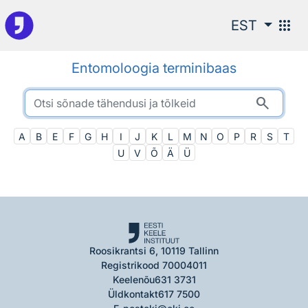
Otsingu juurde
apps
EST
Entomoloogia terminibaas
search
A
B
E
F
G
H
I
J
K
L
M
N
O
P
R
S
T
U
V
Õ
Ä
Ü
Roosikrantsi 6, 10119 Tallinn
Registrikood 70004011
Keelenõu
631 3731
Üldkontakt
617 7500