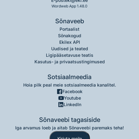
E-post
eki@eki.ee
Wordweb App 1.48.0
Sõnaveeb
Portaalist
Sõnakogud
Ekilex API
Uudised ja teated
Ligipääsetavuse teatis
Kasutus- ja privaatsustingimused
Sotsiaalmeedia
Hoia pilk peal meie sotsiaalmeedia kanalitel.
Facebook
Youtube
LinkedIn
Sõnaveebi tagasiside
Iga arvamus loeb ja aitab Sõnaveebi paremaks teha!
Kirjuta meile