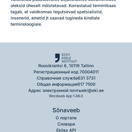
oleksid üheselt mõistetavad. Korrastatud terminibaas 
tagab, et valdkonnas tegutsevad spetsialistid, 
insenerid, ametid jt saavad tugineda kindlale 
terminoloogiale.
Roosikrantsi 6, 10119 Tallinn
Регистрационный код 70004011
Справочная служба
631 3731
Общая информация
617 7500
Адрес электронной почты
eki@eki.ee
Wordweb App 1.48.0
Sõnaveeb
О портале
Словари
Ekilex API