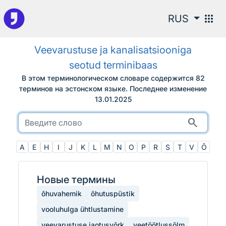
К поиску
apps
RUS
Veevarustuse ja kanalisatsiooniga
seotud terminibaas
В этом терминологическом словаре содержится 82
терминов на эстонском языке.
Последнее изменение
13.01.2025
search
A
E
H
I
J
K
L
M
N
O
P
R
S
T
V
Õ
Новые термины
õhuvahemik
õhutuspüstik
vooluhulga ühtlustamine
veevarustuse jaotusvõrk
veetöötlussõlm