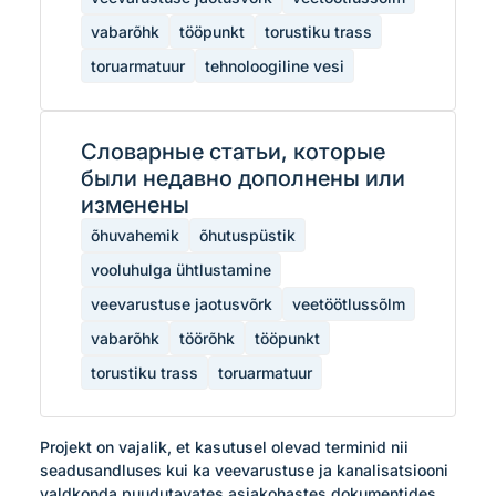
vabarõhk
tööpunkt
torustiku trass
toruarmatuur
tehnoloogiline vesi
Словарные статьи, которые
были недавно дополнены или
изменены
õhuvahemik
õhutuspüstik
vooluhulga ühtlustamine
veevarustuse jaotusvõrk
veetöötlussõlm
vabarõhk
töörõhk
tööpunkt
torustiku trass
toruarmatuur
Projekt on vajalik, et kasutusel olevad terminid nii 
seadusandluses kui ka veevarustuse ja kanalisatsiooni 
valdkonda puudutavates asjakohastes dokumentides 