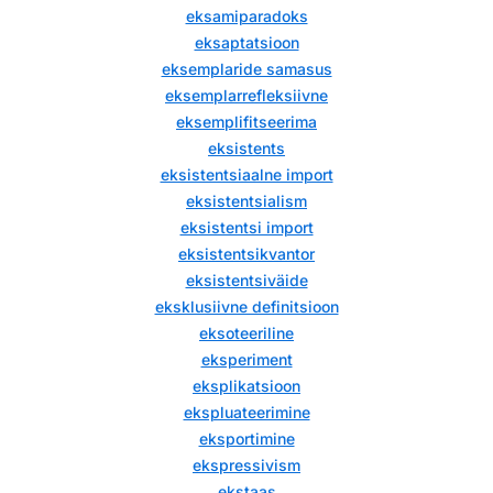
eksamiparadoks
eksaptatsioon
eksemplaride samasus
eksemplarrefleksiivne
eksemplifitseerima
eksistents
eksistentsiaalne import
eksistentsialism
eksistentsi import
eksistentsikvantor
eksistentsiväide
eksklusiivne definitsioon
eksoteeriline
eksperiment
eksplikatsioon
ekspluateerimine
eksportimine
ekspressivism
ekstaas