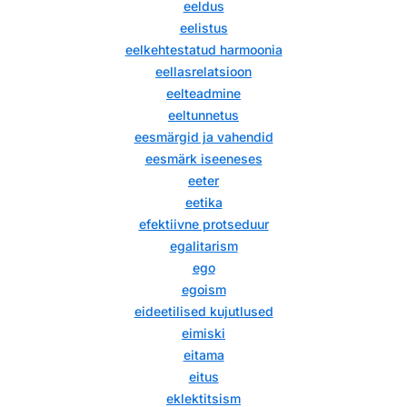
eeldus
eelistus
eelkehtestatud harmoonia
eellasrelatsioon
eelteadmine
eeltunnetus
eesmärgid ja vahendid
eesmärk iseeneses
eeter
eetika
efektiivne protseduur
egalitarism
ego
egoism
eideetilised kujutlused
eimiski
eitama
eitus
eklektitsism