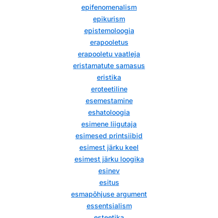
epifenomenalism
epikurism
epistemoloogia
erapooletus
erapooletu vaatleja
eristamatute samasus
eristika
eroteetiline
esemestamine
eshatoloogia
esimene liigutaja
esimesed printsiibid
esimest järku keel
esimest järku loogika
esinev
esitus
esmapõhjuse argument
essentsialism
esteetika