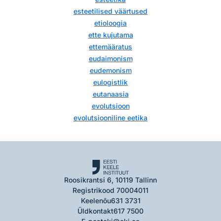
esteetilised väärtused
etioloogia
ette kujutama
ettemääratus
eudaimonism
eudemonism
eulogistlik
eutanaasia
evolutsioon
evolutsiooniline eetika
Roosikrantsi 6, 10119 Tallinn
Registrikood 70004011
Keelenõu
631 3731
Üldkontakt
617 7500