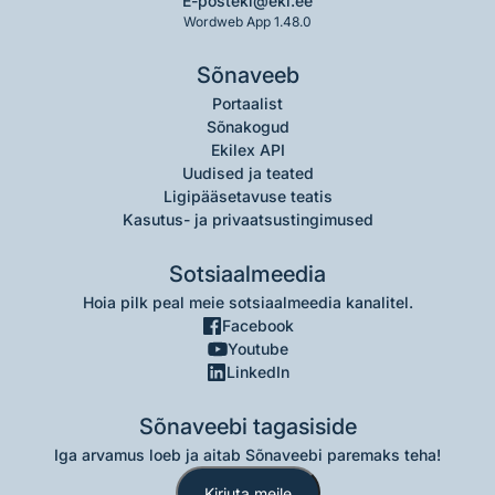
E-post
eki@eki.ee
Wordweb App 1.48.0
Sõnaveeb
Portaalist
Sõnakogud
Ekilex API
Uudised ja teated
Ligipääsetavuse teatis
Kasutus- ja privaatsustingimused
Sotsiaalmeedia
Hoia pilk peal meie sotsiaalmeedia kanalitel.
Facebook
Youtube
LinkedIn
Sõnaveebi tagasiside
Iga arvamus loeb ja aitab Sõnaveebi paremaks teha!
Kirjuta meile