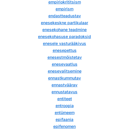
empiriokrititsism
empirism
endastteadustav
enesekeskne partikulaar
enesekohane teadmine
enesekohasuse paradoksid
enesele vasturääkivus
enesepettus
enesestmõistetav
enesevaatlus
enesevalitsemine
ennastkummutav
ennastväärav
ennustatavus
entiteet
entroopia
entümeem
epifaania
epifenomen