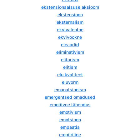
ekstensionaalsuse aksioom
ekstensioon
eksternalism
ekvivalentne
ekvivookne
eleaadid
eliminativism
elitarism
elitism
elu kvaliteet
eluvorm
emanatsionism
emergentsed omadused
emotiivne tähendus
emotivism
emotsioon
empaatia
empiiriline