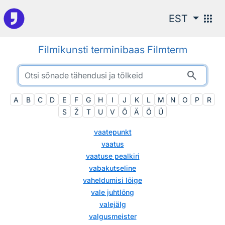
Otsingu juurde
apps
EST
Filmikunsti terminibaas Filmterm
search
A
B
C
D
E
F
G
H
I
J
K
L
M
N
O
P
R
S
Ž
T
U
V
Õ
Ä
Ö
Ü
vaatepunkt
vaatus
vaatuse pealkiri
vabakutseline
vaheldumisi lõige
vale juhtlõng
valejälg
valgusmeister