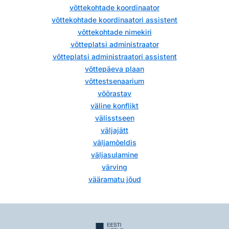
võttekohtade koordinaator
võttekohtade koordinaatori assistent
võttekohtade nimekiri
võtteplatsi administraator
võtteplatsi administraatori assistent
võttepäeva plaan
võttestsenaarium
võõrastav
väline konflikt
välisstseen
väljajätt
väljamõeldis
väljasulamine
värving
vääramatu jõud