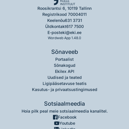
Roosikrantsi 6, 10119 Tallinn
Registrikood 70004011
Keelenõu
631 3731
Üldkontakt
617 7500
E-post
eki@eki.ee
Wordweb App 1.48.0
Sõnaveeb
Portaalist
Sõnakogud
Ekilex API
Uudised ja teated
Ligipääsetavuse teatis
Kasutus- ja privaatsustingimused
Sotsiaalmeedia
Hoia pilk peal meie sotsiaalmeedia kanalitel.
Facebook
Youtube