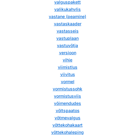
valguspakett
valikukahvlis
vastane (peamine)
vastaskaader
vastasseis
vastuplaan
vastuvõtja
versioon
vihje
viimistlus
viivitus
vormel
vormistussohk
vormistusviis
võimendudes
võltspaatos
võtmevalgus
võttekohakaart
võttekohaleping