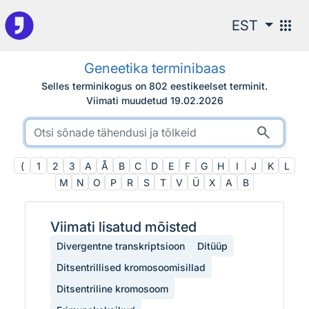
Otsingu juurde
apps
EST
Geneetika terminibaas
Selles terminikogus on 802 eestikeelset terminit.
Viimati muudetud
19.02.2026
search
(
1
2
3
A
Å
B
C
D
E
F
G
H
I
J
K
L
M
N
O
P
R
S
T
V
Ü
X
Α
Β
Viimati lisatud mõisted
Divergentne transkriptsioon
Ditüüp
Ditsentrillised kromosoomisillad
Ditsentriline kromosoom