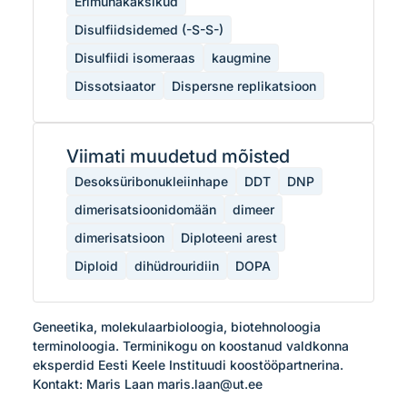
Erimunakaksikud
Disulfiidsidemed (-S-S-)
Disulfiidi isomeraas
kaugmine
Dissotsiaator
Dispersne replikatsioon
Viimati muudetud mõisted
Desoksüribonukleiinhape
DDT
DNP
dimerisatsioonidomään
dimeer
dimerisatsioon
Diploteeni arest
Diploid
dihüdrouridiin
DOPA
Geneetika, molekulaarbioloogia, biotehnoloogia 
terminoloogia. Terminikogu on koostanud valdkonna 
eksperdid Eesti Keele Instituudi koostööpartnerina.

Kontakt: Maris Laan maris.laan@ut.ee