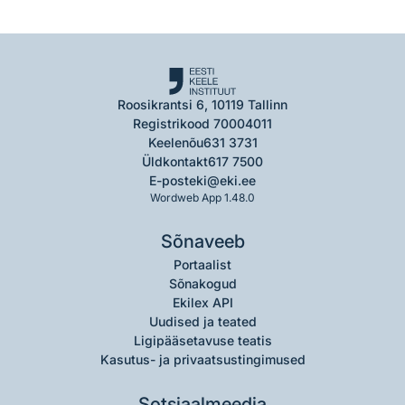
Roosikrantsi 6, 10119 Tallinn
Registrikood 70004011
Keelenõu
631 3731
Üldkontakt
617 7500
E-post
eki@eki.ee
Wordweb App 1.48.0
Sõnaveeb
Portaalist
Sõnakogud
Ekilex API
Uudised ja teated
Ligipääsetavuse teatis
Kasutus- ja privaatsustingimused
Sotsiaalmeedia