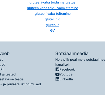
gluteenivaba toidu märgistus
gluteenivaba toidu valmistamine
gluteenivaba toitumine
gluteliinid
gluteniin
GV
veeb
Sotsiaalmeedia
st
Hoia pilk peal meie sotsiaalme
gud
kanalitel.
API
Facebook
 ja teated
Youtube
setavuse teatis
LinkedIn
- ja privaatsustingimused