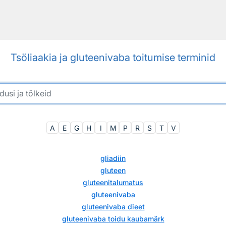
Tsöliaakia ja gluteenivaba toitumise terminid
A
E
G
H
I
M
P
R
S
T
V
gliadiin
gluteen
gluteenitalumatus
gluteenivaba
gluteenivaba dieet
gluteenivaba toidu kaubamärk