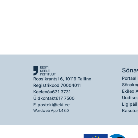
Sõna
Portaali
Roosikrantsi 6, 10119 Tallinn
Sõnako
Registrikood 70004011
Ekilex 
Keelenõu
631 3731
Uudised
Üldkontakt
617 7500
Ligipää
E-post
eki@eki.ee
Kasutus
Wordweb App 1.48.0