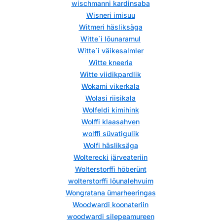
wischmanni kardinsaba
Wisneri imisuu
Witmeri häsliksäga
Witte`i lõunaramul
Witte`i väikesalmler
Witte kneeria
Witte viidikpardlik
Wokami vikerkala
Wolasi riisikala
Wolfeldi kimihink
Wolffi klaasahven
wolffi süvatigulik
Wolfi häsliksäga
Wolterecki järveateriin
Wolterstorffi hõberünt
wolterstorffi lõunalehvuim
Wongratana ümarheeringas
Woodwardi koonateriin
woodwardi silepeamureen