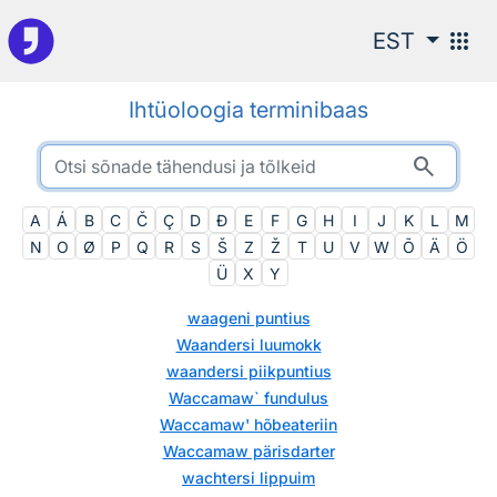
Otsingu juurde
apps
EST
Ihtüoloogia terminibaas
search
A
Á
B
C
Č
Ç
D
Đ
E
F
G
H
I
J
K
L
M
N
O
Ø
P
Q
R
S
Š
Z
Ž
T
U
V
W
Õ
Ä
Ö
Ü
X
Y
waageni puntius
Waandersi luumokk
waandersi piikpuntius
Waccamaw` fundulus
Waccamaw' hõbeateriin
Waccamaw pärisdarter
wachtersi lippuim