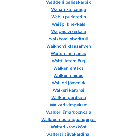
Waddelli paljaskarbik
Wahari kaljusäga
Wahju puriateriin
Waiãpi kirevkala
Waigeo vikerkala
waikhomi aboritrull
Waikhomi klaasahven
Waite´i merijänes
Waitti laternlõug
Walkeri antšoa
Walkeri imisuu
Walkeri jämenirk
Walkeri kärphai
Walkeri pardkala
Walkeri vimpeluim
Walkeri ümarkoonkala
Wallace´i uuranguangerjas
Walteri krookkõht
waltersi süvakardinal