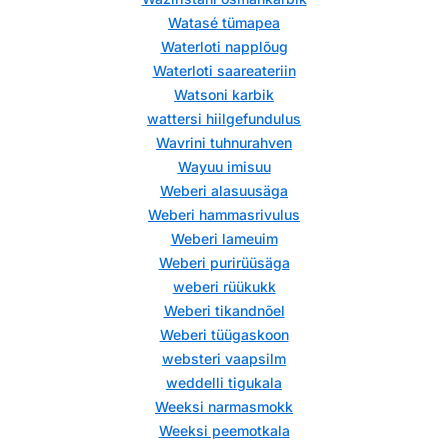
Watasé tümapea
Waterloti napplõug
Waterloti saareateriin
Watsoni karbik
wattersi hiilgefundulus
Wavrini tuhnurahven
Wayuu imisuu
Weberi alasuusäga
Weberi hammasrivulus
Weberi lameuim
Weberi purirüüsäga
weberi rüükukk
Weberi tikandnõel
Weberi tüügaskoon
websteri vaapsilm
weddelli tigukala
Weeksi narmasmokk
Weeksi peemotkala