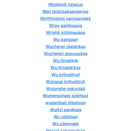
Woollardi lohesuu
Woo teravsabaangerjas
Worthingtoni narmasmokk
Wray gambuusia
Wrighti kiilninasäga
Wu bangaan
Wuchangi idalatikas
Wuchereri alasuusäga
Wu hiinahink
Wu hiinalatikas
Wu krihveltrull
Wuliangi krihveltrull
Wulonghe nokisrünt
Wumengshani sõõrhuul
wunambali riibahven
Wurtzi pardkala
Wu sõõrhuul
Wu sõõrmokk
Wuwei köbertrulling