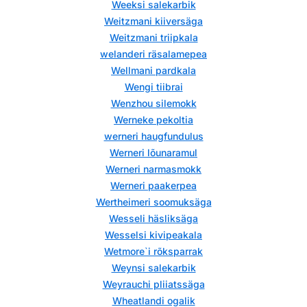
Weeksi salekarbik
Weitzmani kiiversäga
Weitzmani triipkala
welanderi räsalamepea
Wellmani pardkala
Wengi tiibrai
Wenzhou silemokk
Werneke pekoltia
werneri haugfundulus
Werneri lõunaramul
Werneri narmasmokk
Werneri paakerpea
Wertheimeri soomuksäga
Wesseli häsliksäga
Wesselsi kivipeakala
Wetmore`i rõksparrak
Weynsi salekarbik
Weyrauchi pliiatssäga
Wheatlandi ogalik