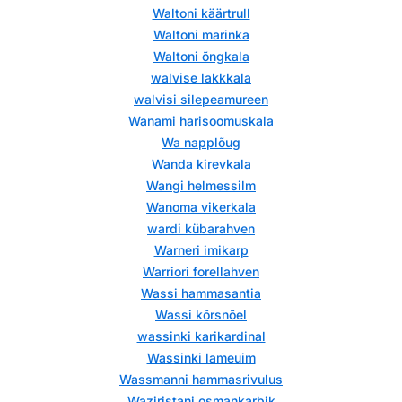
Waltoni käärtrull
Waltoni marinka
Waltoni õngkala
walvise lakkkala
walvisi silepeamureen
Wanami harisoomuskala
Wa napplõug
Wanda kirevkala
Wangi helmessilm
Wanoma vikerkala
wardi kübarahven
Warneri imikarp
Warriori forellahven
Wassi hammasantia
Wassi kõrsnõel
wassinki karikardinal
Wassinki lameuim
Wassmanni hammasrivulus
Waziristani osmankarbik