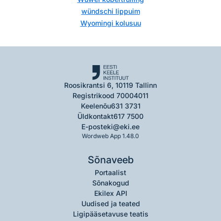
wündschi lippuim
Wyomingi kolusuu
Roosikrantsi 6, 10119 Tallinn
Registrikood 70004011
Keelenõu
631 3731
Üldkontakt
617 7500
E-post
eki@eki.ee
Wordweb App 1.48.0
Sõnaveeb
Portaalist
Sõnakogud
Ekilex API
Uudised ja teated
Ligipääsetavuse teatis