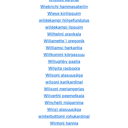
Wiebrichi hammasateriin
Wiese kirilippuim
wildekampi hiilgefundulus
wildekampi lippuim
Wilhelmi oravkala
Willamette`i oregonik
Williamsi harkantia
Willkommi kõrgassuu
Willughby paalia
Wilpita rasboora
Wilsoni alasuusäga
wilsoni karikardinal
Wilsoni meriangerjas
Wilverthi peemotkala
Winchelli mügarnina
Winzi alasuusäga
winterbottomi rohukardinal
Wintoni hannia