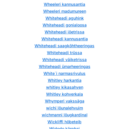
Wheeleri kannusantia
Wheeleri madumureen
Whiteheadi aguhink
Whiteheadi gonialoosa
Whiteheadi jõetrissa
Whiteheadi kannusantia
Whiteheadi saagkõhtheeringas
Whiteheadi trüssa
Whiteheadi väiketrissa
Whiteheadi ümarheeringas
White`i narmasrivulus
Whitley harkantia
whitley kikasahven
Whitley kohverkala
Whymperi vakssäga
wichí lõunalehvuim
wichmanni lõugkardinal
Wickliffi hõbeteib
Widodo kärphai