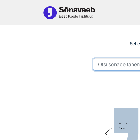
Otsingu juurde
Selle