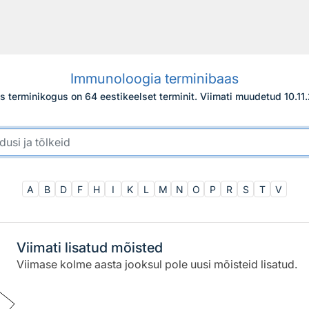
Immunoloogia terminibaas
s terminikogus on 64 eestikeelset terminit.
Viimati muudetud
10.11
A
B
D
F
H
I
K
L
M
N
O
P
R
S
T
V
Viimati lisatud mõisted
Viimase kolme aasta jooksul pole uusi mõisteid lisatud.