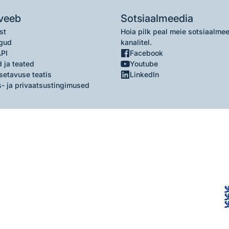
veeb
Sotsiaalmeedia
st
Hoia pilk peal meie sotsiaalme
gud
kanalitel.
API
Facebook
 ja teated
Youtube
setavuse teatis
LinkedIn
- ja privaatsustingimused