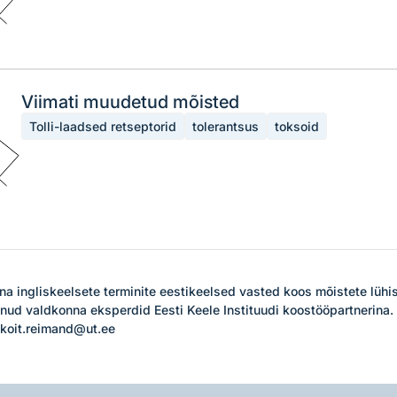
Viimati muudetud mõisted
Tolli-laadsed retseptorid
tolerantsus
toksoid
 ingliskeelsete terminite eestikeelsed vasted koos mõistete lühis
ud valdkonna eksperdid Eesti Keele Instituudi koostööpartnerina. 

 koit.reimand@ut.ee