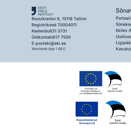
Sõna
Portaali
Roosikrantsi 6, 10119 Tallinn
Sõnako
Registrikood 70004011
Ekilex 
Keelenõu
631 3731
Uudised
Üldkontakt
617 7500
Ligipää
E-post
eki@eki.ee
Kasutus
Wordweb App 1.48.0