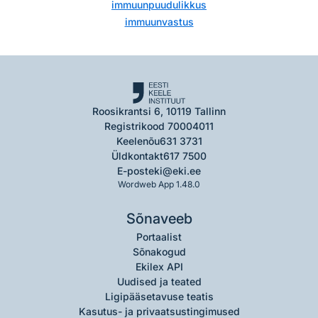
immuunpuudulikkus
immuunvastus
Roosikrantsi 6, 10119 Tallinn
Registrikood 70004011
Keelenõu
631 3731
Üldkontakt
617 7500
E-post
eki@eki.ee
Wordweb App 1.48.0
Sõnaveeb
Portaalist
Sõnakogud
Ekilex API
Uudised ja teated
Ligipääsetavuse teatis
Kasutus- ja privaatsustingimused