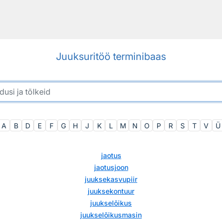
Juuksuritöö terminibaas
A
B
D
E
F
G
H
J
K
L
M
N
O
P
R
S
T
V
Ü
jaotus
jaotusjoon
juuksekasvupiir
juuksekontuur
juukselõikus
juukselõikusmasin