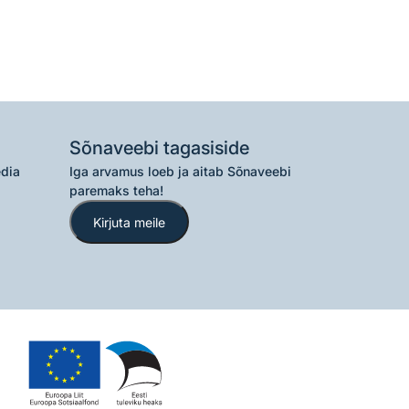
Sõnaveebi tagasiside
edia
Iga arvamus loeb ja aitab Sõnaveebi
paremaks teha!
Kirjuta meile