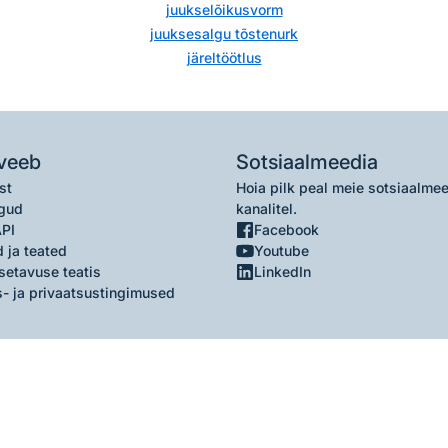
juukselõikusvorm
juuksesalgu tõstenurk
järeltöötlus
veeb
Sotsiaalmeedia
st
Hoia pilk peal meie sotsiaalme
gud
kanalitel.
API
Facebook
 ja teated
Youtube
setavuse teatis
LinkedIn
- ja privaatsustingimused