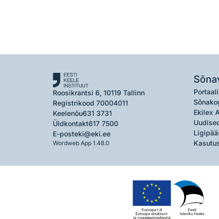
Sõna
Portaali
Roosikrantsi 6, 10119 Tallinn
Sõnako
Registrikood 70004011
Ekilex 
Keelenõu
631 3731
Uudised
Üldkontakt
617 7500
Ligipää
E-post
eki@eki.ee
Kasutus
Wordweb App 1.48.0