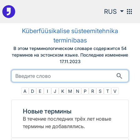
К поиску
apps
RUS
Küberfüüsikalise süsteemitehnika
terminibaas
В этом терминологическом словаре содержится 54
терминов на эстонском языке.
Последнее изменение
17.11.2023
search
A
D
E
I
J
K
M
N
P
R
S
T
V
Новые термины
В течение последних трёх лет новые
термины не добавлялись.