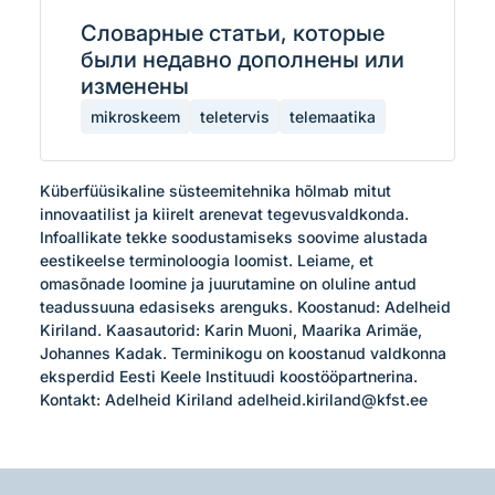
Словарные статьи, которые
были недавно дополнены или
изменены
mikroskeem
teletervis
telemaatika
Küberfüüsikaline süsteemitehnika hõlmab mitut 
innovaatilist ja kiirelt arenevat tegevusvaldkonda. 
Infoallikate tekke soodustamiseks soovime alustada 
eestikeelse terminoloogia loomist. Leiame, et 
omasõnade loomine ja juurutamine on oluline antud 
teadussuuna edasiseks arenguks. Koostanud: Adelheid 
Kiriland. Kaasautorid: Karin Muoni, Maarika Arimäe, 
Johannes Kadak. Terminikogu on koostanud valdkonna 
eksperdid Eesti Keele Instituudi koostööpartnerina.

Kontakt: Adelheid Kiriland adelheid.kiriland@kfst.ee