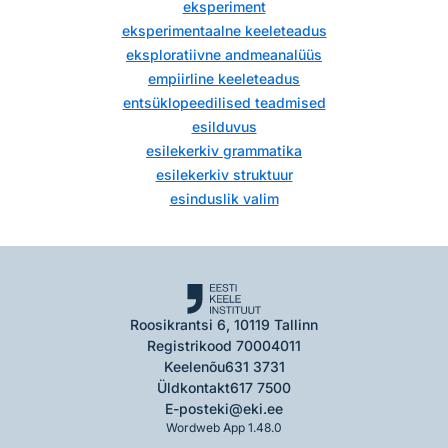
eksperiment
eksperimentaalne keeleteadus
eksploratiivne andmeanalüüs
empiirline keeleteadus
entsüklopeedilised teadmised
esilduvus
esilekerkiv grammatika
esilekerkiv struktuur
esinduslik valim
Roosikrantsi 6, 10119 Tallinn
Registrikood 70004011
Keelenõu
631 3731
Üldkontakt
617 7500
E-post
eki@eki.ee
Wordweb App 1.48.0