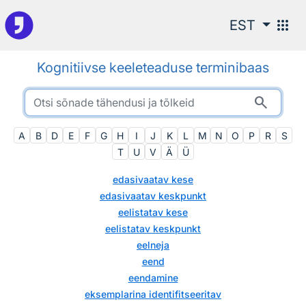
Otsingu juurde
apps
EST
Kognitiivse keeleteaduse terminibaas
search
A
B
D
E
F
G
H
I
J
K
L
M
N
O
P
R
S
T
U
V
Ä
Ü
edasivaatav kese
edasivaatav keskpunkt
eelistatav kese
eelistatav keskpunkt
eelneja
eend
eendamine
eksemplarina identifitseeritav