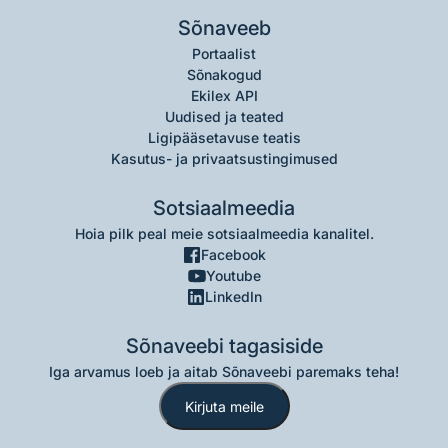
Sõnaveeb
Portaalist
Sõnakogud
Ekilex API
Uudised ja teated
Ligipääsetavuse teatis
Kasutus- ja privaatsustingimused
Sotsiaalmeedia
Hoia pilk peal meie sotsiaalmeedia kanalitel.
Facebook
Youtube
LinkedIn
Sõnaveebi tagasiside
Iga arvamus loeb ja aitab Sõnaveebi paremaks teha!
Kirjuta meile