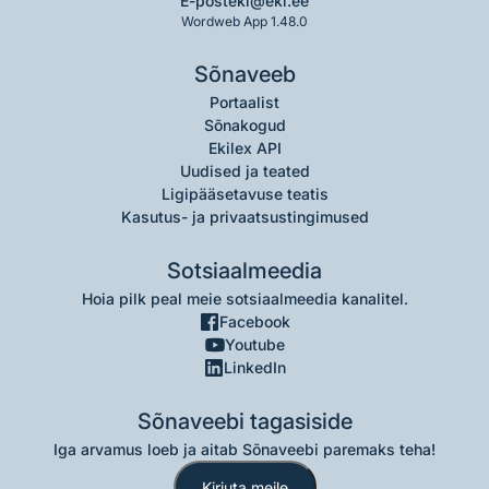
E-post
eki@eki.ee
Wordweb App 1.48.0
Sõnaveeb
Portaalist
Sõnakogud
Ekilex API
Uudised ja teated
Ligipääsetavuse teatis
Kasutus- ja privaatsustingimused
Sotsiaalmeedia
Hoia pilk peal meie sotsiaalmeedia kanalitel.
Facebook
Youtube
LinkedIn
Sõnaveebi tagasiside
Iga arvamus loeb ja aitab Sõnaveebi paremaks teha!
Kirjuta meile