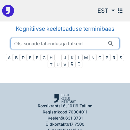
Otsingu juurde
apps
EST
Kognitiivse keeleteaduse terminibaas
search
A
B
D
E
F
G
H
I
J
K
L
M
N
O
P
R
S
T
U
V
Ä
Ü
Roosikrantsi 6, 10119 Tallinn
Registrikood 70004011
Keelenõu
631 3731
Üldkontakt
617 7500