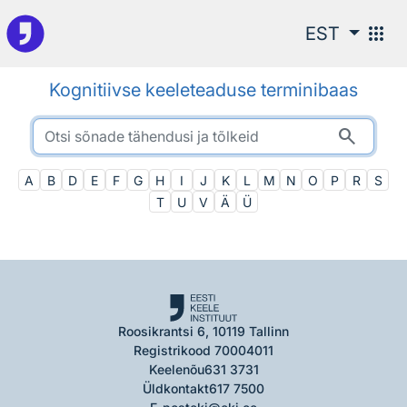
Otsingu juurde
apps
EST
Kognitiivse keeleteaduse terminibaas
search
A
B
D
E
F
G
H
I
J
K
L
M
N
O
P
R
S
T
U
V
Ä
Ü
Roosikrantsi 6, 10119 Tallinn
Registrikood 70004011
Keelenõu
631 3731
Üldkontakt
617 7500