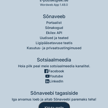
E-post
eki@eki.ee
Wordweb App 1.48.0
Sõnaveeb
Portaalist
Sõnakogud
Ekilex API
Uudised ja teated
Ligipääsetavuse teatis
Kasutus- ja privaatsustingimused
Sotsiaalmeedia
Hoia pilk peal meie sotsiaalmeedia kanalitel.
Facebook
Youtube
LinkedIn
Sõnaveebi tagasiside
Iga arvamus loeb ja aitab Sõnaveebi paremaks teha!
Kirjuta meile