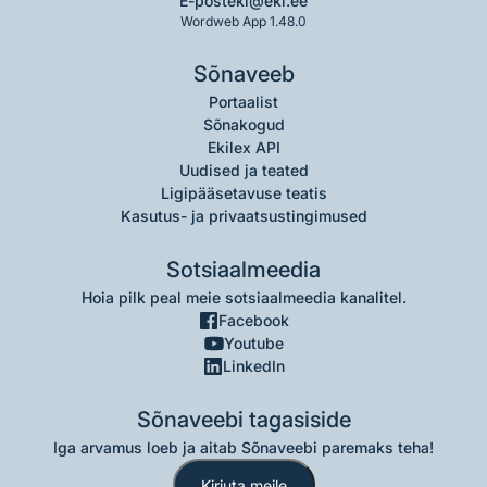
E-post
eki@eki.ee
Wordweb App 1.48.0
Sõnaveeb
Portaalist
Sõnakogud
Ekilex API
Uudised ja teated
Ligipääsetavuse teatis
Kasutus- ja privaatsustingimused
Sotsiaalmeedia
Hoia pilk peal meie sotsiaalmeedia kanalitel.
Facebook
Youtube
LinkedIn
Sõnaveebi tagasiside
Iga arvamus loeb ja aitab Sõnaveebi paremaks teha!
Kirjuta meile