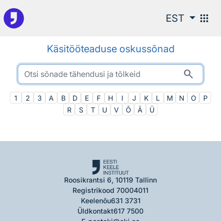
Otsingu juurde
apps
EST
Käsitööteaduse oskussõnad
search
1
2
3
A
B
D
E
F
H
I
J
K
L
M
N
O
P
R
S
T
U
V
Õ
Ä
Ü
Roosikrantsi 6, 10119 Tallinn
Registrikood 70004011
Keelenõu
631 3731
Üldkontakt
617 7500