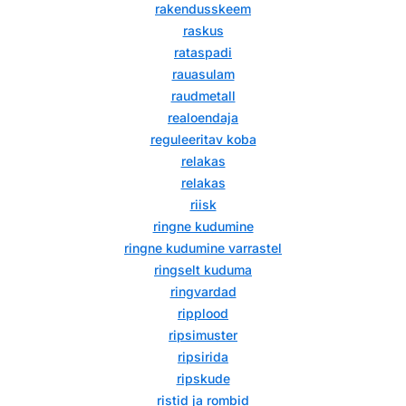
rakendusskeem
raskus
rataspadi
rauasulam
raudmetall
realoendaja
reguleeritav koba
relakas
relakas
riisk
ringne kudumine
ringne kudumine varrastel
ringselt kuduma
ringvardad
ripplood
ripsimuster
ripsirida
ripskude
ristid ja rombid