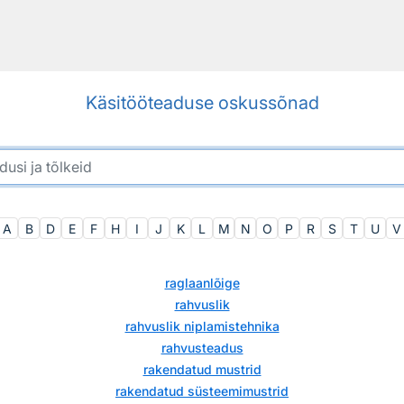
Käsitööteaduse oskussõnad
A
B
D
E
F
H
I
J
K
L
M
N
O
P
R
S
T
U
V
raglaanlõige
rahvuslik
rahvuslik niplamistehnika
rahvusteadus
rakendatud mustrid
rakendatud süsteemimustrid