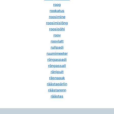
roog
rookatus
roosimine
roosimislõng
roosipõhi
roov
roovlatt
rullpadi
ruumimeeter
rõngaspadi
rõngassall
ränipuit
räpnaauk
räästapärlin
räästarenn
räästas