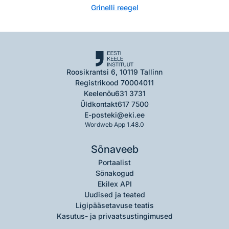
Grinelli reegel
Roosikrantsi 6, 10119 Tallinn
Registrikood 70004011
Keelenõu
631 3731
Üldkontakt
617 7500
E-post
eki@eki.ee
Wordweb App 1.48.0
Sõnaveeb
Portaalist
Sõnakogud
Ekilex API
Uudised ja teated
Ligipääsetavuse teatis
Kasutus- ja privaatsustingimused