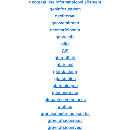
geograafilise informatsiooni süsteem
geoinfosüsteem
geolitoraal
geomembraan
geomorfoloogia
geotaksis
gild
GIS
glareofiilid
glatsiaal
glatsiaalaeg
glatsiaalne
glatsioloogia
glisseerimine
globaalne veebilanss
glütsiid
granulomeetriline koostis
gravitatsioonipais
gravitatsioonivesi