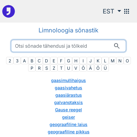
Otsingu juurde
apps
EST
Limnoloogia sõnastik
search
2
3
A
B
C
D
E
F
G
H
I
J
K
L
M
N
O
P
R
S
Z
T
U
V
Õ
Ä
Ö
Ü
gaasimullihaigus
gaasivahetus
gaasiärastus
galvanotaksis
Gause reegel
geiser
geograafiline laius
geograafiline pikkus