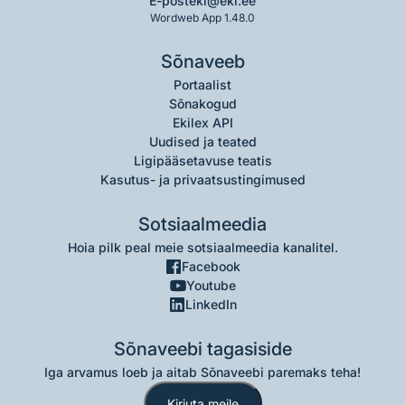
E-post
eki@eki.ee
Wordweb App 1.48.0
Sõnaveeb
Portaalist
Sõnakogud
Ekilex API
Uudised ja teated
Ligipääsetavuse teatis
Kasutus- ja privaatsustingimused
Sotsiaalmeedia
Hoia pilk peal meie sotsiaalmeedia kanalitel.
Facebook
Youtube
LinkedIn
Sõnaveebi tagasiside
Iga arvamus loeb ja aitab Sõnaveebi paremaks teha!
Kirjuta meile