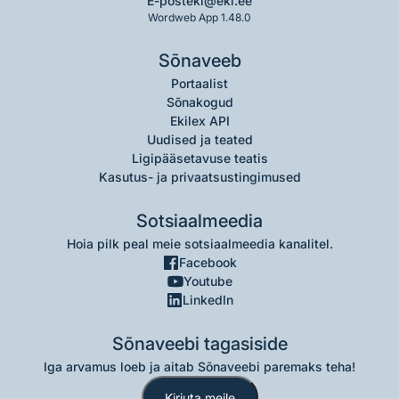
E-post
eki@eki.ee
Wordweb App 1.48.0
Sõnaveeb
Portaalist
Sõnakogud
Ekilex API
Uudised ja teated
Ligipääsetavuse teatis
Kasutus- ja privaatsustingimused
Sotsiaalmeedia
Hoia pilk peal meie sotsiaalmeedia kanalitel.
Facebook
Youtube
LinkedIn
Sõnaveebi tagasiside
Iga arvamus loeb ja aitab Sõnaveebi paremaks teha!
Kirjuta meile