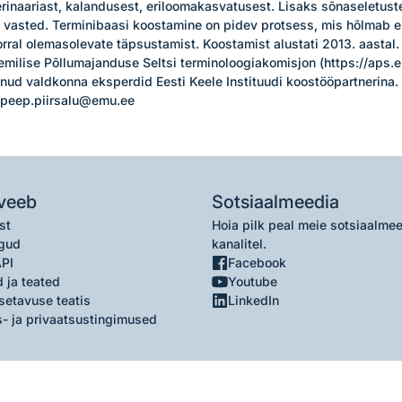
erinaariast, kalandusest, eriloomakasvatusest. Lisaks sõnaseletustele
 vasted. Terminibaasi koostamine on pidev protsess, mis hõlmab 
orral olemasolevate täpsustamist. Koostamist alustati 2013. aastal.

milise Põllumajanduse Seltsi terminoloogiakomisjon (https://aps.
ud valdkonna eksperdid Eesti Keele Instituudi koostööpartnerina.

u peep.piirsalu@emu.ee
veeb
Sotsiaalmeedia
st
Hoia pilk peal meie sotsiaalme
gud
kanalitel.
API
Facebook
 ja teated
Youtube
setavuse teatis
LinkedIn
- ja privaatsustingimused