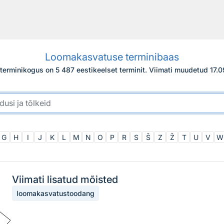
Loomakasvatuse terminibaas
 terminikogus on 5 487 eestikeelset terminit.
Viimati muudetud
17.
G
H
I
J
K
L
M
N
O
P
R
S
Š
Z
Ž
T
U
V
W
Viimati lisatud mõisted
loomakasvatustoodang