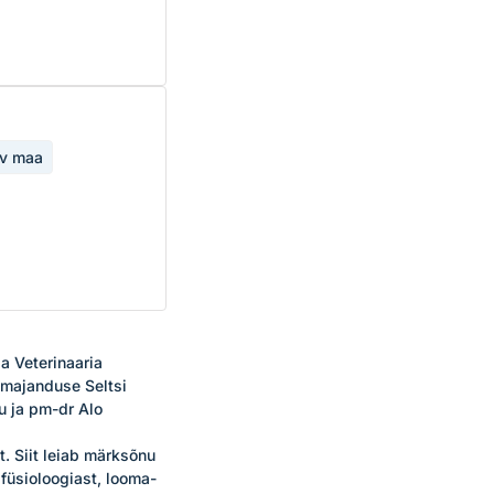
av maa
 Veterinaaria 
umajanduse Seltsi 
 ja pm-dr Alo 
 Siit leiab märksõnu 
üsioloogiast, looma- 