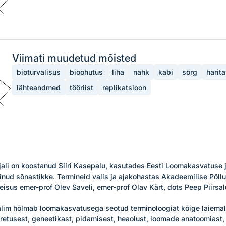
Viimati muudetud mõisted
bioturvalisus
bioohutus
liha
nahk
kabi
sõrg
harit
lähteandmed
tööriist
replikatsioon
ali on koostanud Siiri Kasepalu, kasutades Eesti Loomakasvatuse ja
minud sõnastikke. Termineid valis ja ajakohastas Akadeemilise Põll
isus emer-prof Olev Saveli, emer-prof Olav Kärt, dots Peep Piirsalu
im hõlmab loomakasvatusega seotud terminoloogiat kõige laiemalt.
etusest, geneetikast, pidamisest, heaolust, loomade anatoomiast, f