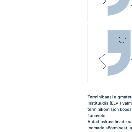
Terminibaasi algmaterj
Instituudis (ELVI) val
terminikomisjon koosse
Tänavots. 

Antud oskussõnade val
loomade söötmisest, ar