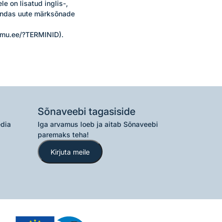
 on lisatud inglis-, 
endas uute märksõnade 
emu.ee/?TERMINID). 
Sõnaveebi tagasiside
edia
Iga arvamus loeb ja aitab Sõnaveebi
paremaks teha!
Kirjuta meile