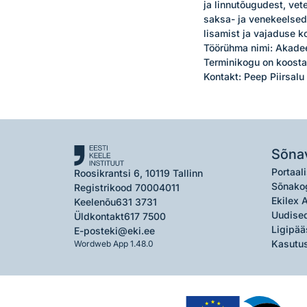
ja linnutõugudest, vet
saksa- ja venekeelsed
lisamist ja vajaduse k
Töörühma nimi: Akadee
Terminikogu on koostan
Kontakt: Peep Piirsal
Sõna
Portaali
Roosikrantsi 6, 10119 Tallinn
Sõnako
Registrikood 70004011
Ekilex 
Keelenõu
631 3731
Uudised
Üldkontakt
617 7500
Ligipää
E-post
eki@eki.ee
Kasutus
Wordweb App 1.48.0