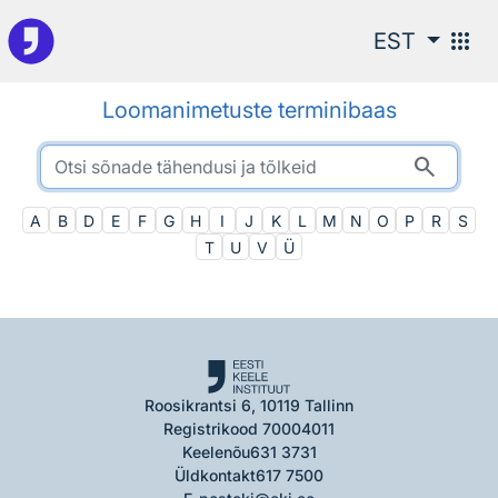
Otsingu juurde
apps
EST
Loomanimetuste terminibaas
search
A
B
D
E
F
G
H
I
J
K
L
M
N
O
P
R
S
T
U
V
Ü
Roosikrantsi 6, 10119 Tallinn
Registrikood 70004011
Keelenõu
631 3731
Üldkontakt
617 7500