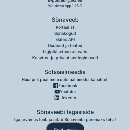
E-post
eki@eki.ee
Wordweb App 1.48.0
Sõnaveeb
Portaalist
Sõnakogud
Ekilex API
Uudised ja teated
Ligipääsetavuse teatis
Kasutus- ja privaatsustingimused
Sotsiaalmeedia
Hoia pilk peal meie sotsiaalmeedia kanalitel.
Facebook
Youtube
LinkedIn
Sõnaveebi tagasiside
Iga arvamus loeb ja aitab Sõnaveebi paremaks teha!
Kirjuta meile