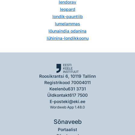
lendorav
leopard
londik-pauntiib
lumelammas
lõunaindia odanina
lühinina-londikkoonu
Roosikrantsi 6, 10119 Tallinn
Registrikood 70004011
Keelenõu
631 3731
Üldkontakt
617 7500
E-post
eki@eki.ee
Wordweb App 1.48.0
Sõnaveeb
Portaalist