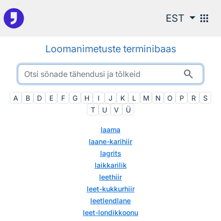
Otsingu juurde
apps
EST
Loomanimetuste terminibaas
search
A
B
D
E
F
G
H
I
J
K
L
M
N
O
P
R
S
T
U
V
Ü
laama
laane-karihiir
lagrits
laikkarilik
leethiir
leet-kukkurhiir
leetlendlane
leet-londikkoonu