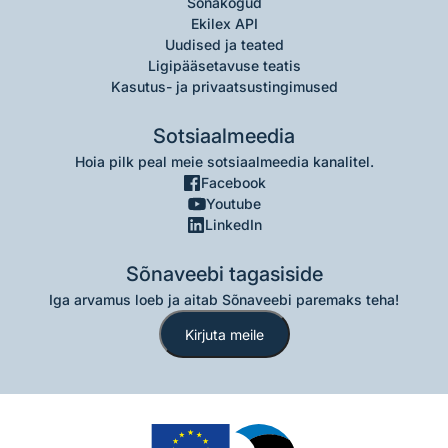
Sõnakogud
Ekilex API
Uudised ja teated
Ligipääsetavuse teatis
Kasutus- ja privaatsustingimused
Sotsiaalmeedia
Hoia pilk peal meie sotsiaalmeedia kanalitel.
Facebook
Youtube
LinkedIn
Sõnaveebi tagasiside
Iga arvamus loeb ja aitab Sõnaveebi paremaks teha!
Kirjuta meile