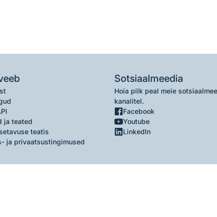
veeb
Sotsiaalmeedia
st
Hoia pilk peal meie sotsiaalme
gud
kanalitel.
API
Facebook
 ja teated
Youtube
setavuse teatis
LinkedIn
- ja privaatsustingimused