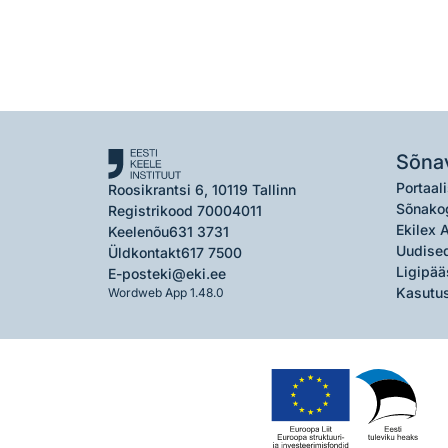
Sõna
Portaali
Roosikrantsi 6, 10119 Tallinn
Sõnako
Registrikood 70004011
Ekilex 
Keelenõu
631 3731
Uudised
Üldkontakt
617 7500
Ligipää
E-post
eki@eki.ee
Kasutus
Wordweb App 1.48.0