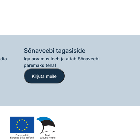
Sõnaveebi tagasiside
edia
Iga arvamus loeb ja aitab Sõnaveebi
paremaks teha!
Kirjuta meile