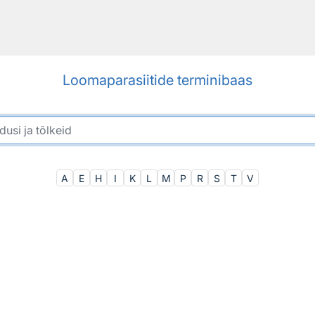
Loomaparasiitide terminibaas
A
E
H
I
K
L
M
P
R
S
T
V