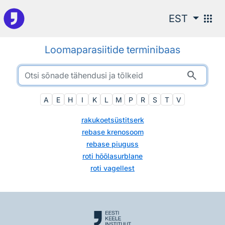
Otsingu juurde
apps
EST
Loomaparasiitide terminibaas
search
A
E
H
I
K
L
M
P
R
S
T
V
rakukoetsüstitserk
rebase krenosoom
rebase piuguss
roti hõõlasurblane
roti vagellest