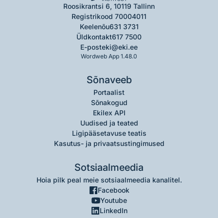
Roosikrantsi 6, 10119 Tallinn
Registrikood 70004011
Keelenõu
631 3731
Üldkontakt
617 7500
E-post
eki@eki.ee
Wordweb App 1.48.0
Sõnaveeb
Portaalist
Sõnakogud
Ekilex API
Uudised ja teated
Ligipääsetavuse teatis
Kasutus- ja privaatsustingimused
Sotsiaalmeedia
Hoia pilk peal meie sotsiaalmeedia kanalitel.
Facebook
Youtube
LinkedIn