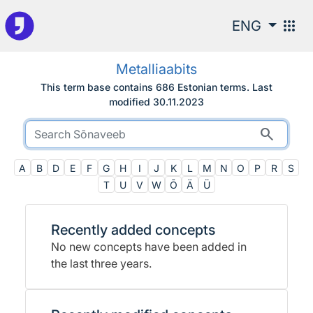
To the search
apps
ENG
Metalliaabits
This term base contains 686 Estonian terms.
Last
modified
30.11.2023
search
A
B
D
E
F
G
H
I
J
K
L
M
N
O
P
R
S
T
U
V
W
Õ
Ä
Ü
Recently added concepts
No new concepts have been added in
the last three years.