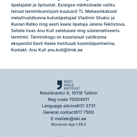
õpetajatel ja õpilastel. Esialgse märksõnade valiku 
teinud terminikomisjoni kuulusid TL Mehaanikakooli 
metallivaldkonna kutseõpetajad Vladimir Shukis ja 
Ruslan Ratko ning eesti keele õpetaja Jelena Feklistova. 
Sellele lisas Anu Kull seletused ning süstematiseeris 
terminid. Terminikogu on koostanud valdkonna 
eksperdid Eesti Keele Instituudi koostööpartnerina. 

Kontakt: Anu Kull anu.kull@tlmk.ee
Roosikrantsi 6, 10119 Tallinn
Reg-code 70004011
Language advice
631 3731
General contact
617 7500
E-mail
eki@eki.ee
Wordweb App 1.48.0