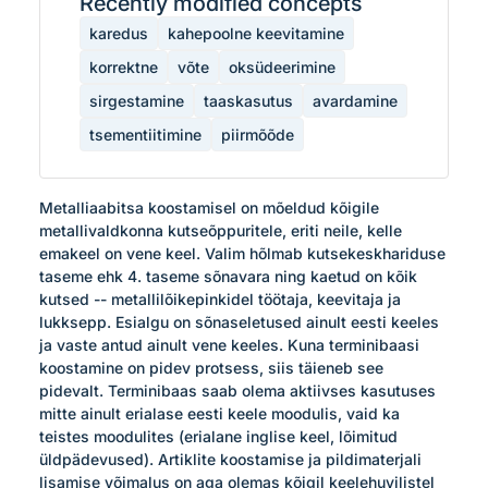
Recently modified concepts
karedus
kahepoolne keevitamine
korrektne
võte
oksüdeerimine
sirgestamine
taaskasutus
avardamine
tsementiitimine
piirmõõde
Metalliaabitsa koostamisel on mõeldud kõigile 
metallivaldkonna kutseõppuritele, eriti neile, kelle 
emakeel on vene keel. Valim hõlmab kutsekeskhariduse 
taseme ehk 4. taseme sõnavara ning kaetud on kõik 
kutsed -- metallilõikepinkidel töötaja, keevitaja ja 
lukksepp. Esialgu on sõnaseletused ainult eesti keeles 
ja vaste antud ainult vene keeles. Kuna terminibaasi 
koostamine on pidev protsess, siis täieneb see 
pidevalt. Terminibaas saab olema aktiivses kasutuses 
mitte ainult erialase eesti keele moodulis, vaid ka 
teistes moodulites (erialane inglise keel, lõimitud 
üldpädevused). Artiklite koostamise ja pildimaterjali 
lisamise võimalus on aga olemas kõigil keelehuvilistel 