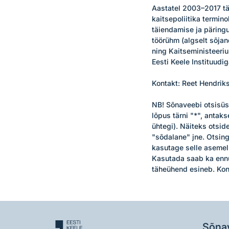
Aastatel 2003–2017 täi
kaitsepoliitika termin
täiendamise ja päring
töörühm (algselt sõjan
ning Kaitseministeerium
Eesti Keele Instituudiga
Kontakt: Reet Hendriks
NB! Sõnaveebi otsisüs
lõpus tärni "*", antak
ühtegi). Näiteks otsid
"sõdalane" jne. Otsin
kasutage selle asemel 
Kasutada saab ka ennu
täheühend esineb. Kon
Sõna