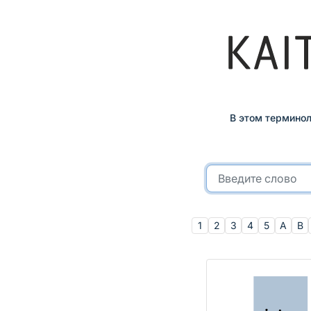
В этом терминол
1
2
3
4
5
A
B