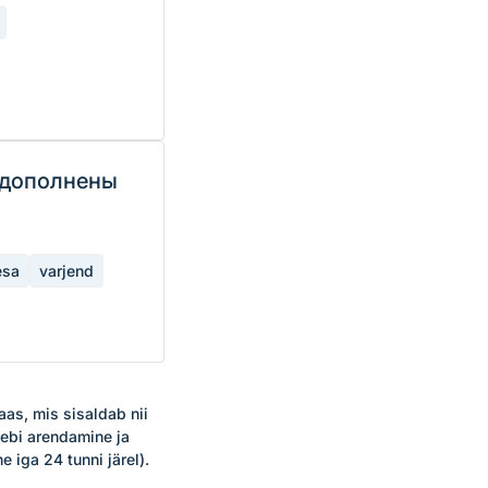
 дополнены
esa
varjend
as, mis sisaldab nii 
ebi arendamine ja 
ga 24 tunni järel). 
