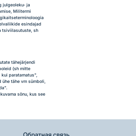
julgeoleku- ja 
mise, Militermi 
ikaitseterminoloogia 
valiikide esindajad 
tsiviilasutuste, sh 
ate tähejärjendi 
oleid (sh mitte 
 kui paratamatus", 
 ühe tähe vm sümboli, 
a". 

kuvama sõnu, kus see 
Обратная связь