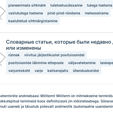
planeerimata sihtmärk
tuletoetusülesanne
tulega toetama
vastutulega toetama
pind-pind-ründama
meteoseirama
kaalutletud sihtmärgistamine
Словарные статьи, которые были недавно
или изменены
rünnak
viivitus järjestikustel positsioonidel
positsioonide läbimine ettepoole
väljavahetamine
laskep
varjumiskoht
varje
kaitserajatis
ühenduskoridor
tseterminite andmebaasi Militerm! Militerm on mitmekeelne terminiba
okkulepitud termineid koos definitsiooni jm mõisteteabega. Sõnave
muti uueneb ja täiustub pidevalt andmestik (automaatne uuendamine i