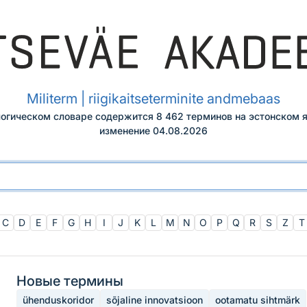
Militerm | riigikaitseterminite andmebaas
огическом словаре содержится 8 462 терминов на эстонском я
изменение
04.08.2026
C
D
E
F
G
H
I
J
K
L
M
N
O
P
Q
R
S
Z
T
Новые термины
ühenduskoridor
sõjaline innovatsioon
ootamatu sihtmärk