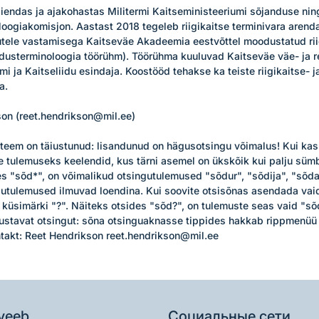
endas ja ajakohastas Militermi Kaitseministeeriumi sõjanduse ning 
oloogiakomisjon. Aastast 2018 tegeleb riigikaitse terminivara arenda
utele vastamisega Kaitseväe Akadeemia eestvõttel moodustatud riig
dusterminoloogia töörühm). Töörühma kuuluvad Kaitseväe väe- ja rel
i ja Kaitseliidu esindaja. Koostööd tehakse ka teiste riigikaitse- ja 
.

on (reet.hendrikson@mil.ee)

teem on täiustunud: lisandunud on hägusotsingu võimalus! Kui kasut
se tulemuseks keelendid, kus tärni asemel on ükskõik kui palju sümb
es "sõd*", on võimalikud otsingutulemused "sõdur", "sõdija", "sõda
gutulemused ilmuvad loendina. Kui soovite otsisõnas asendada vaid
küsimärki "?". Näiteks otsides "sõd?", on tulemuste seas vaid "sõd
stavat otsingut: sõna otsinguaknasse tippides hakkab rippmenüü 
takt: Reet Hendrikson reet.hendrikson@mil.ee
veeb
Социальные сети