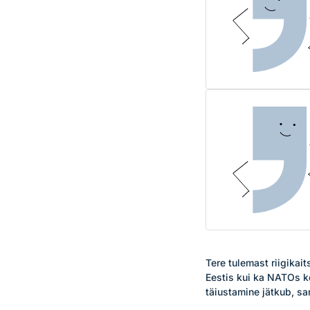
Tere tulemast riigikai
Eestis kui ka NATOs k
täiustamine jätkub, sa