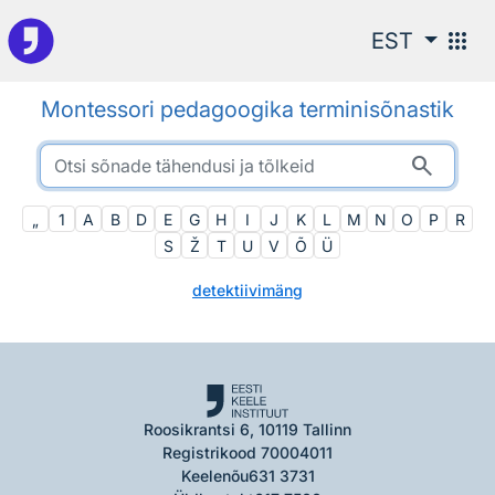
Otsingu juurde
apps
EST
Montessori pedagoogika terminisõnastik
search
„
1
A
B
D
E
G
H
I
J
K
L
M
N
O
P
R
S
Ž
T
U
V
Õ
Ü
detektiivimäng
Roosikrantsi 6, 10119 Tallinn
Registrikood 70004011
Keelenõu
631 3731