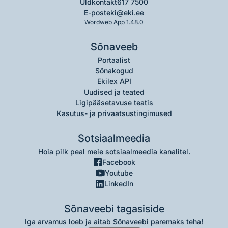
Üldkontakt
617 7500
E-post
eki@eki.ee
Wordweb App 1.48.0
Sõnaveeb
Portaalist
Sõnakogud
Ekilex API
Uudised ja teated
Ligipääsetavuse teatis
Kasutus- ja privaatsustingimused
Sotsiaalmeedia
Hoia pilk peal meie sotsiaalmeedia kanalitel.
Facebook
Youtube
LinkedIn
Sõnaveebi tagasiside
Iga arvamus loeb ja aitab Sõnaveebi paremaks teha!