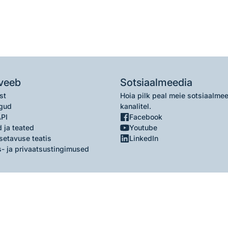
veeb
Sotsiaalmeedia
st
Hoia pilk peal meie sotsiaalme
gud
kanalitel.
API
Facebook
 ja teated
Youtube
setavuse teatis
LinkedIn
- ja privaatsustingimused