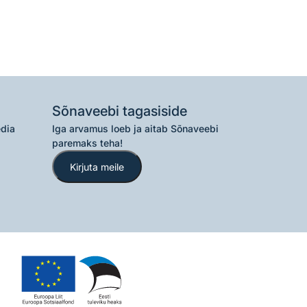
Sõnaveebi tagasiside
edia
Iga arvamus loeb ja aitab Sõnaveebi
paremaks teha!
Kirjuta meile