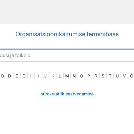
Organisatsioonikäitumise terminibaas
B
D
E
G
H
I
J
K
L
M
N
O
P
R
S
T
U
V
Õ
bürokraatlik eestvedamine