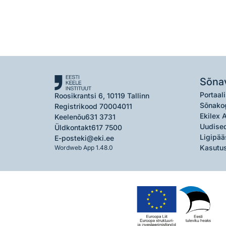
Sõna
Portaali
Roosikrantsi 6, 10119 Tallinn
Sõnako
Registrikood 70004011
Ekilex 
Keelenõu
631 3731
Uudised
Üldkontakt
617 7500
Ligipää
E-post
eki@eki.ee
Kasutus
Wordweb App 1.48.0