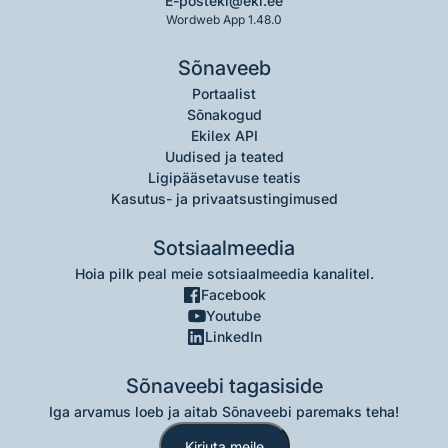
E-post
eki@eki.ee
Wordweb App 1.48.0
Sõnaveeb
Portaalist
Sõnakogud
Ekilex API
Uudised ja teated
Ligipääsetavuse teatis
Kasutus- ja privaatsustingimused
Sotsiaalmeedia
Hoia pilk peal meie sotsiaalmeedia kanalitel.
Facebook
Youtube
LinkedIn
Sõnaveebi tagasiside
Iga arvamus loeb ja aitab Sõnaveebi paremaks teha!
Kirjuta meile