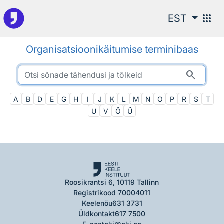
Otsingu juurde
apps
EST
Organisatsioonikäitumise terminibaas
search
A
B
D
E
G
H
I
J
K
L
M
N
O
P
R
S
T
U
V
Õ
Ü
Roosikrantsi 6, 10119 Tallinn
Registrikood 70004011
Keelenõu
631 3731
Üldkontakt
617 7500