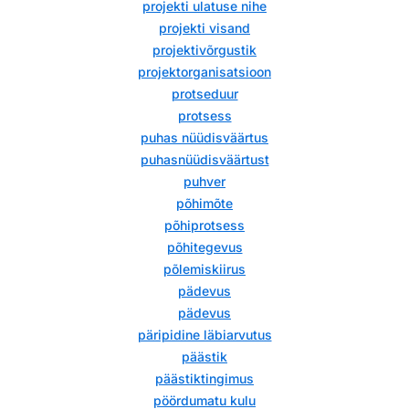
projekti ulatuse nihe
projekti visand
projektivõrgustik
projektorganisatsioon
protseduur
protsess
puhas nüüdisväärtus
puhasnüüdisväärtust
puhver
põhimõte
põhiprotsess
põhitegevus
põlemiskiirus
pädevus
pädevus
päripidine läbiarvutus
päästik
päästiktingimus
pöördumatu kulu