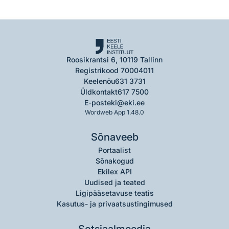
Roosikrantsi 6, 10119 Tallinn
Registrikood 70004011
Keelenõu
631 3731
Üldkontakt
617 7500
E-post
eki@eki.ee
Wordweb App 1.48.0
Sõnaveeb
Portaalist
Sõnakogud
Ekilex API
Uudised ja teated
Ligipääsetavuse teatis
Kasutus- ja privaatsustingimused