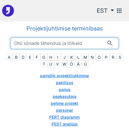
Otsingu juurde
apps
EST
Projektijuhtimise terminibaas
search
A
B
D
E
F
G
H
I
J
K
L
M
N
O
P
R
S
T
U
V
W
Õ
Ä
Ü
paindlik projektijuhtimine
pakilisus
panus
peakasutaja
pehme projekt
personal
PERT diagramm
PEST analüüs