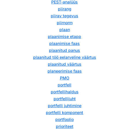
PEST-analüüs
piirang
piirav tegevus
piirnorm
plaan
plaanimise etapp
plaanimise faas
plaanitud panus
plaanitud töö eelarveline väärtus
plaanitud väärtus
planeerimise faas
PMO
portfell
portfellihaldus
portfellijuht
portfelli juhtimine
portfelli komponent
portfoolio
prioriteet