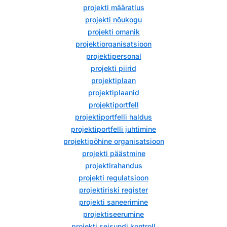
projekti määratlus
projekti nõukogu
projekti omanik
projektiorganisatsioon
projektipersonal
projekti piirid
projektiplaan
projektiplaanid
projektiportfell
projektiportfelli haldus
projektiportfelli juhtimine
projektipõhine organisatsioon
projekti päästmine
projektirahandus
projekti regulatsioon
projektiriski register
projekti saneerimine
projektiseerumine
projekti seisundi kontroll