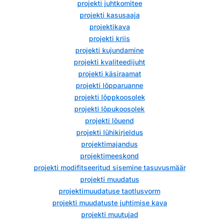
projekti juhtkomitee
projekti kasusaaja
projektikava
projekti kriis
projekti kujundamine
projekti kvaliteedijuht
projekti käsiraamat
projekti lõpparuanne
projekti lõppkoosolek
projekti lõpukoosolek
projekti lõuend
projekti lühikirjeldus
projektimajandus
projektimeeskond
projekti modifitseeritud sisemine tasuvusmäär
projekti muudatus
projektimuudatuse taotlusvorm
projekti muudatuste juhtimise kava
projekti muutujad