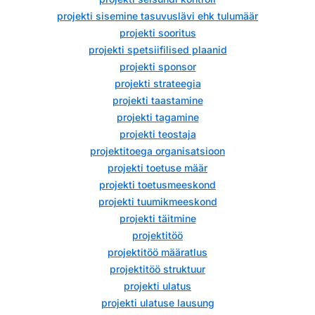
projekti sisemine tasuvuslävi ehk tulumäär
projekti sooritus
projekti spetsiifilised plaanid
projekti sponsor
projekti strateegia
projekti taastamine
projekti tagamine
projekti teostaja
projektitoega organisatsioon
projekti toetuse määr
projekti toetusmeeskond
projekti tuumikmeeskond
projekti täitmine
projektitöö
projektitöö määratlus
projektitöö struktuur
projekti ulatus
projekti ulatuse lausung