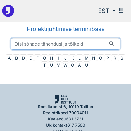
Otsingu juurde
apps
EST
Projektijuhtimise terminibaas
search
A
B
D
E
F
G
H
I
J
K
L
M
N
O
P
R
S
T
U
V
W
Õ
Ä
Ü
Roosikrantsi 6, 10119 Tallinn
Registrikood 70004011
Keelenõu
631 3731
Üldkontakt
617 7500