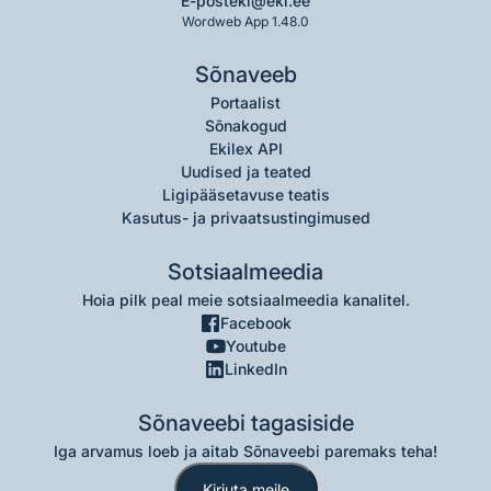
E-post
eki@eki.ee
Wordweb App 1.48.0
Sõnaveeb
Portaalist
Sõnakogud
Ekilex API
Uudised ja teated
Ligipääsetavuse teatis
Kasutus- ja privaatsustingimused
Sotsiaalmeedia
Hoia pilk peal meie sotsiaalmeedia kanalitel.
Facebook
Youtube
LinkedIn
Sõnaveebi tagasiside
Iga arvamus loeb ja aitab Sõnaveebi paremaks teha!
Kirjuta meile